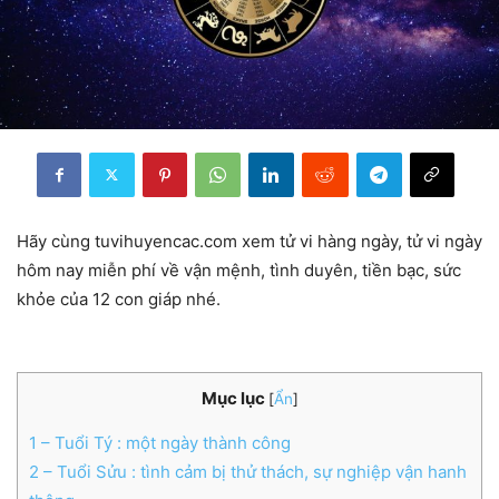
Hãy cùng tuvihuyencac.com xem tử vi hàng ngày, tử vi ngày
hôm nay miễn phí về vận mệnh, tình duyên, tiền bạc, sức
khỏe của 12 con giáp nhé.
Mục lục
[
Ẩn
]
1
– Tuổi Tý : một ngày thành công
2
– Tuổi Sửu : tình cảm bị thử thách, sự nghiệp vận hanh