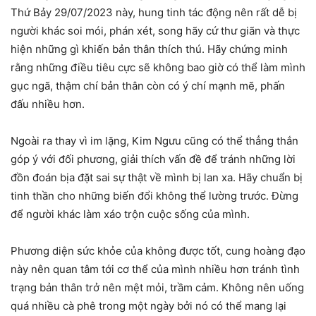
Thứ Bảy 29/07/2023 này, hung tinh tác động nên rất dễ bị
người khác soi mói, phán xét, song hãy cứ thư giãn và thực
hiện những gì khiến bản thân thích thú. Hãy chứng minh
rằng những điều tiêu cực sẽ không bao giờ có thể làm mình
gục ngã, thậm chí bản thân còn có ý chí mạnh mẽ, phấn
đấu nhiều hơn.
Ngoài ra thay vì im lặng, Kim Ngưu cũng có thể thẳng thắn
góp ý với đối phương, giải thích vấn đề để tránh những lời
đồn đoán bịa đặt sai sự thật về mình bị lan xa. Hãy chuẩn bị
tinh thần cho những biến đổi không thể lường trước. Đừng
để người khác làm xáo trộn cuộc sống của mình.
Phương diện sức khỏe của không được tốt, cung hoàng đạo
này nên quan tâm tới cơ thể của mình nhiều hơn tránh tình
trạng bản thân trở nên mệt mỏi, trầm cảm. Không nên uống
quá nhiều cà phê trong một ngày bởi nó có thể mang lại