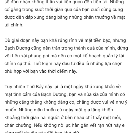
sẽ đón nhận không ít tin vui liên quan đến tiền tài. Những
cố gắng trong suốt thời gian qua của bạn cuối cùng cũng
được đền đáp xứng đáng bằng những phần thưởng về mặt
tài chính.
Dù giai đoạn này bạn khá rủng rỉnh về mặt tiền bạc, nhưng
Bạch Dương cũng nên trân trọng thành quả của mình, đừng
vội tiêu xài phung phí mà nên có một kế hoạch quản lý tài
chính cụ thể. Tiết kiệm hay đầu tư đều là những lựa chọn
phù hợp với bạn vào thời điểm này.
Tuy nhiên Thứ Bảy này lại là một ngày khá xung khắc về
mặt tình cảm của Bạch Dương, bạn và nửa kia của mình có
những căng thẳng không đáng có, chẳng được vui vẻ như ý
muốn. Những mâu thuẫn cứ ngày một gia tăng khiến
khoảng thời gian hai người ở bên nhau chỉ thấy mệt mỏi,
chán chường. Nếu không nỗ lực hàn gắn vết rạn nứt này e
rằng mối duyên của đôi bạn khó giữ.