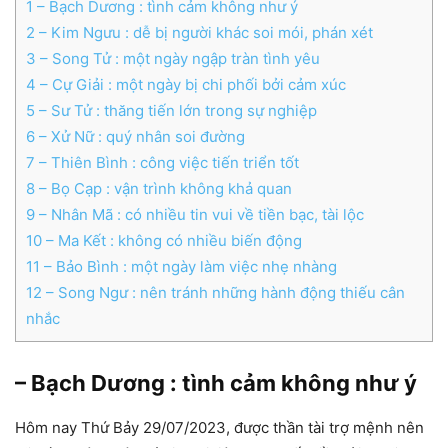
1
– Bạch Dương : tình cảm không như ý
2
– Kim Ngưu : dễ bị người khác soi mói, phán xét
3
– Song Tử : một ngày ngập tràn tình yêu
4
– Cự Giải : một ngày bị chi phối bởi cảm xúc
5
– Sư Tử : thăng tiến lớn trong sự nghiệp
6
– Xử Nữ : quý nhân soi đường
7
– Thiên Bình : công việc tiến triển tốt
8
– Bọ Cạp : vận trình không khả quan
9
– Nhân Mã : có nhiều tin vui về tiền bạc, tài lộc
10
– Ma Kết : không có nhiều biến động
11
– Bảo Bình : một ngày làm việc nhẹ nhàng
12
– Song Ngư : nên tránh những hành động thiếu cân
nhắc
– Bạch Dương : tình cảm không như ý
Hôm nay Thứ Bảy 29/07/2023, được thần tài trợ mệnh nên