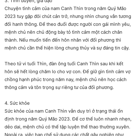
3. Tình duyên, gia đạo
Chuyện tình cảm của nam Canh Thìn trong năm Quý Mão
2023 tuy gặp đôi chút cản trở, nhưng nhìn chung vẫn tương
đối hanh thông. Để theo đuổi được người con gái mình yêu,
mệnh chủ nên chủ động bày tỏ tình cảm một cách chân
thành. Nếu muốn tiến đến hôn nhân với đối phương thì
mệnh chủ cần thể hiện lòng chung thủy và sự đáng tin cậy.
Theo tử vi tuổi Thìn, đàn ông tuổi Canh Thìn sau khi kết
hôn sẽ hết lòng chăm lo cho vợ con. Để giữ gìn tình cảm vợ
chồng hạnh phúc trong năm nay, mệnh chủ nên học cách
thông cảm và tôn trọng sự riêng tư của đối phương.
4. Sức khỏe
Sức khỏe của nam Canh Thìn vẫn duy trì ở trạng thái ổn
định trong năm Quý Mão 2023. Để cơ thể luôn nhanh nhẹn,
dẻo dai, mệnh chủ có thể tập luyện thể thao thường xuyên.
Ngoài ra, việc hạn chế sử dụng các chất gây nghiện như