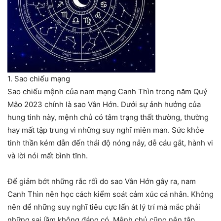
1. Sao chiếu mạng
Sao chiếu mệnh của nam mạng Canh Thìn trong năm Quý
Mão 2023 chính là sao Vân Hớn. Dưới sự ảnh hưởng của
hung tinh này, mệnh chủ có tâm trạng thất thường, thường
hay mất tập trung vì những suy nghĩ miên man. Sức khỏe
tinh thần kém dẫn đến thái độ nóng nảy, dễ cáu gắt, hành vi
và lời nói mất bình tĩnh.
Để giảm bớt những rắc rối do sao Vân Hớn gây ra, nam
Canh Thìn nên học cách kiểm soát cảm xúc cá nhân. Không
nên để những suy nghĩ tiêu cực lấn át lý trí mà mắc phải
những sai lầm không đáng có. Mệnh chủ cũng nên tập