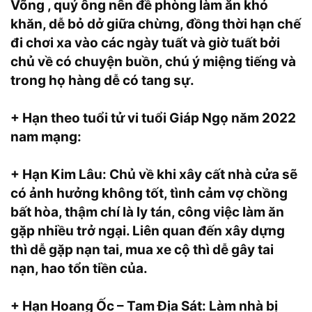
Võng , quý ông nên đề phòng làm ăn khó
khăn, dễ bỏ dở giữa chừng, đồng thời hạn chế
đi chơi xa vào các ngày tuất và giờ tuất bởi
chủ về có chuyện buồn, chú ý miệng tiếng và
trong họ hàng dễ có tang sự.
+ Hạn theo tuổi tử vi tuổi Giáp Ngọ năm 2022
nam mạng:
+ Hạn Kim Lâu: Chủ về khi xây cất nhà cửa sẽ
có ảnh hưởng không tốt, tình cảm vợ chồng
bất hòa, thậm chí là ly tán, công việc làm ăn
gặp nhiều trở ngại. Liên quan đến xây dựng
thì dễ gặp nạn tai, mua xe cộ thì dễ gây tai
nạn, hao tổn tiền của.
+ Hạn Hoang Ốc – Tam Địa Sát: Làm nhà bị