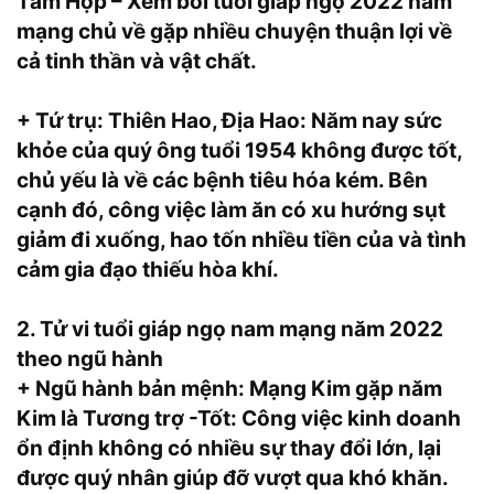
Tam Hợp – Xem bói tuổi giáp ngọ 2022 nam
mạng chủ về gặp nhiều chuyện thuận lợi về
cả tinh thần và vật chất.
+ Tứ trụ: Thiên Hao, Địa Hao: Năm nay sức
khỏe của quý ông tuổi 1954 không được tốt,
chủ yếu là về các bệnh tiêu hóa kém. Bên
cạnh đó, công việc làm ăn có xu hướng sụt
giảm đi xuống, hao tốn nhiều tiền của và tình
cảm gia đạo thiếu hòa khí.
2. Tử vi tuổi giáp ngọ nam mạng năm 2022
theo ngũ hành
+ Ngũ hành bản mệnh: Mạng Kim gặp năm
Kim là Tương trợ -Tốt: Công việc kinh doanh
ổn định không có nhiều sự thay đổi lớn, lại
được quý nhân giúp đỡ vượt qua khó khăn.