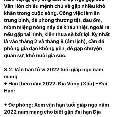
Vân Hớn chiếu mệnh chủ về gặp nhiều khó
khăn trong cuộc sống. Công việc làm ăn
trung bình, đề phòng thương tật, đau ốm,
mồm miệng nóng nảy dễ khẩu thiệt, ngoài ra
nếu gặp tai hình, kiện thưa sẽ bất lợi. Kỵ nhất
là vào tháng 2 và tháng 8 (âm lịch), cần để
phòng gia đạo không yên, dễ gặp chuyện
quan sự, khó nuôi gia súc.
3.2. Vận hạn tử vi 2022 tuổi giáp ngọ nam
mạng
+ Hạn theo năm 2022: Địa Võng (Xấu) – Đại
Hạn:
+ Đề phòng: Xem vận hạn tuổi giáp ngọ năm
2022 nam mạng cho biết gặp đại hạn Địa