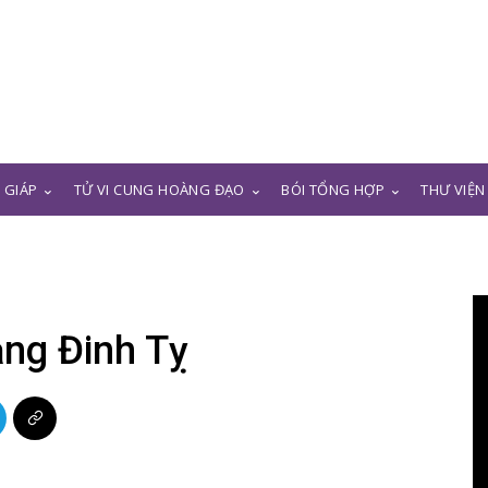
N GIÁP
TỬ VI CUNG HOÀNG ĐẠO
BÓI TỔNG HỢP
THƯ VIỆN
ng Đinh Tỵ