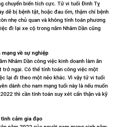
 chuyển biến tích cực. Tử vi tuổi Đinh Tỵ
y dễ bị bệnh tật, hoặc đau ốm, thậm chí bệnh
còn nhẹ chủ quan và không tính toán phương
 việc đi lại xe cộ trong năm Nhâm Dần cũng
m mạng về sự nghiệp
năm Nhâm Dần công việc kinh doanh làm ăn
trở ngại. Có thể tính toán công việc một
c lại đi theo một nẻo khác. Vì vậy tử vi tuổi
yên dành cho nam mạng tuổi này là nếu muốn
22 thì cần tính toán suy xét cẩn thận và kỹ
 tình cảm gia đạo
 diện năm 2022 của người nam mạng sinh năm