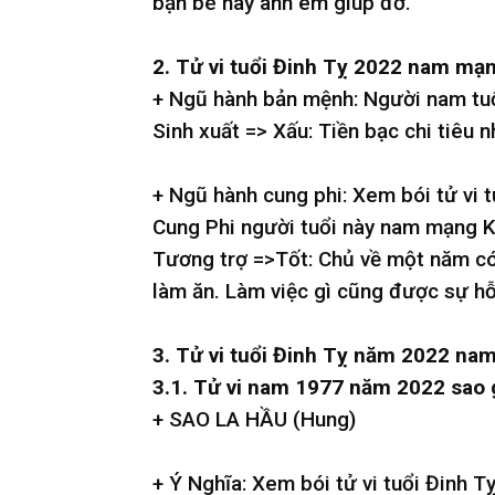
bạn bè hay anh em giúp đỡ.
2. Tử vi tuổi Đinh Tỵ 2022 nam mạ
+ Ngũ hành bản mệnh: Người nam tu
Sinh xuất => Xấu: Tiền bạc chi tiêu 
+ Ngũ hành cung phi: Xem bói tử vi
Cung Phi người tuổi này nam mạng K
Tương trợ =>Tốt: Chủ về một năm có 
làm ăn. Làm việc gì cũng được sự hỗ 
3. Tử vi tuổi Đinh Tỵ năm 2022 na
3.1. Tử vi nam 1977 năm 2022 sao 
+ SAO LA HẦU (Hung)
+ Ý Nghĩa: Xem bói tử vi tuổi Đinh 