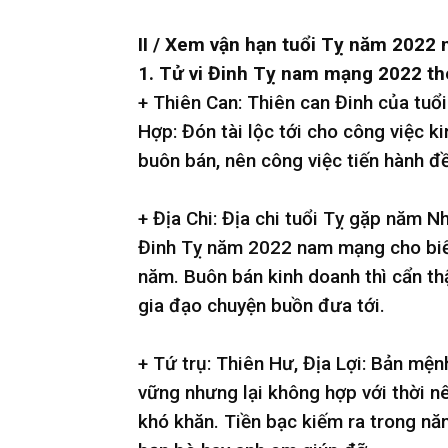
II / Xem vận hạn tuổi Tỵ năm 2022
1. Tử vi Đinh Tỵ nam mạng 2022 the
+ Thiên Can: Thiên can Đinh của tu
Hợp: Đón tài lộc tới cho công việc k
buôn bán, nên công việc tiến hành đ
+ Địa Chi: Địa chi tuổi Tỵ gặp năm N
Đinh Tỵ năm 2022 nam mạng cho biết 
năm. Buôn bán kinh doanh thì cẩn th
gia đạo chuyện buồn đưa tới.
+ Tứ trụ: Thiên Hư, Địa Lợi: Bản mệ
vững nhưng lại không hợp với thời n
khó khăn. Tiền bạc kiếm ra trong n