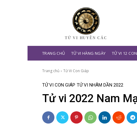
TỬ VI HUYỀN CÁC
TRANG CHỦ
TỬ VI HÀNG NGÀY
TỬ VI 12 CO
Trang chủ
Tử Vi Con Giáp
TỬ VI CON GIÁP
TỬ VI NHÂM DẦN 2022
Tử vi 2022 Nam Mạ