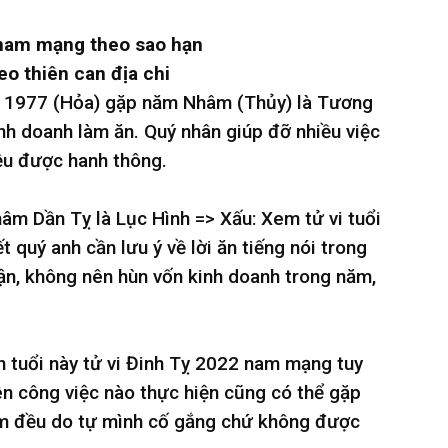
 nam mạng theo sao hạn
o thiên can địa chi
ổi 1977 (Hỏa) gặp năm Nhâm (Thủy) là Tương
inh doanh làm ăn. Quý nhân giúp đỡ nhiều việc
ều được hanh thông.
hâm Dần Tỵ là Lục Hình => Xấu: Xem tử vi tuổi
quý anh cần lưu ý về lời ăn tiếng nói trong
ận, không nên hùn vốn kinh doanh trong năm,
nh tuổi này tử vi Đinh Tỵ 2022 nam mạng tuy
ên công việc nào thực hiện cũng có thể gặp
ăm đều do tự mình cố gắng chứ không được