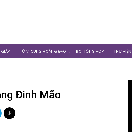
N GIÁP
TỬ VI CUNG HOÀNG ĐẠO
BÓI TỔNG HỢP
THƯ VIỆN
ạng Đinh Mão