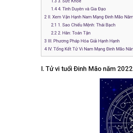
1.3
3. Sức Khỏe
1.4
4. Tình Duyên và Gia Đạo
2
II. Xem Vận Hạnh Nam Mạng Đinh Mão Năm
2.1
1. Sao Chiếu Mệnh: Thái Bạch
2.2
2. Hân: Toán Tận
3
III. Phương Pháp Hóa Giải Hạnh Hạnh
4
IV. Tổng Kết Tử Vi Nam Mạng Đinh Mão Nă
I. Tử vi tuổi Đinh Mão năm 20