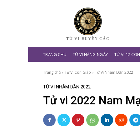
TỬ VI HUYỀN CÁC
TRANG CHỦ
TỬ VI HÀNG NGÀY
TỬ VI 12 CO
Trang chủ
Tử Vi Con Giáp
Tử Vi Nhâm Dần 2022
TỬ VI NHÂM DẦN 2022
Tử vi 2022 Nam M