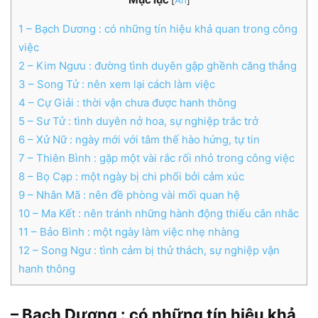
[
Ẩn
]
1
– Bạch Dương : có những tín hiệu khả quan trong công
việc
2
– Kim Ngưu : đường tình duyên gập ghềnh căng thẳng
3
– Song Tử : nên xem lại cách làm việc
4
– Cự Giải : thời vận chưa được hanh thông
5
– Sư Tử : tình duyên nở hoa, sự nghiệp trắc trở
6
– Xử Nữ : ngày mới với tâm thế hào hứng, tự tin
7
– Thiên Bình : gặp một vài rắc rối nhỏ trong công việc
8
– Bọ Cạp : một ngày bị chi phối bởi cảm xúc
9
– Nhân Mã : nên đề phòng vài mối quan hệ
10
– Ma Kết : nên tránh những hành động thiếu cân nhắc
11
– Bảo Bình : một ngày làm việc nhẹ nhàng
12
– Song Ngư : tình cảm bị thử thách, sự nghiệp vận
hanh thông
– Bạch Dương : có những tín hiệu khả