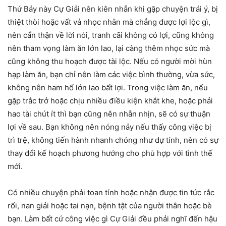
Thứ Bảy này Cự Giải nên kiên nhẫn khi gặp chuyện trái ý, bị
thiệt thòi hoặc vất vả nhọc nhằn mà chẳng được lợi lộc gì,
nên cẩn thận về lời nói, tranh cãi không có lợi, cũng không
nên tham vọng làm ăn lớn lao, lại càng thêm nhọc sức mà
cũng không thu hoạch được tài lộc. Nếu có người mời hùn
hạp làm ăn, bạn chỉ nên làm các việc bình thường, vừa sức,
không nên ham hố lớn lao bất lợi. Trong việc làm ăn, nếu
gặp trắc trở hoặc chịu nhiều điều kiện khắt khe, hoặc phải
hao tài chút ít thì bạn cũng nên nhẫn nhịn, sẽ có sự thuận
lợi về sau. Bạn không nên nóng nảy nếu thấy công việc bị
trì trệ, không tiến hành nhanh chóng như dự tính, nên có sự
thay đổi kế hoạch phương hướng cho phù hợp với tình thế
mới.
Có nhiều chuyện phải toan tính hoặc nhận được tin tức rắc
rối, nan giải hoặc tai nạn, bệnh tật của người thân hoặc bè
bạn. Làm bất cứ công việc gì Cự Giải đều phải nghĩ đến hậu