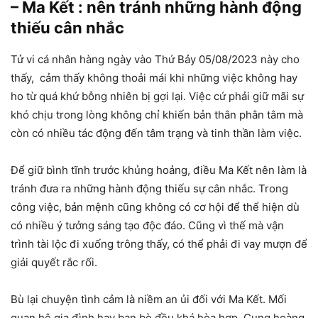
– Ma Kết : nên tránh những hành động
thiếu cân nhắc
Tử vi cá nhân hàng ngày vào Thứ Bảy 05/08/2023 này cho
thấy, cảm thấy không thoải mái khi những việc không hay
ho từ quá khứ bỗng nhiên bị gợi lại. Việc cứ phải giữ mãi sự
khó chịu trong lòng không chỉ khiến bản thân phân tâm mà
còn có nhiều tác động đến tâm trạng và tinh thần làm việc.
Để giữ bình tĩnh trước khủng hoảng, điều Ma Kết nên làm là
tránh đưa ra những hành động thiếu sự cân nhắc. Trong
công việc, bản mệnh cũng không có cơ hội để thể hiện dù
có nhiều ý tưởng sáng tạo độc đáo. Cũng vì thế mà vận
trình tài lộc đi xuống trông thấy, có thể phải đi vay mượn để
giải quyết rắc rối.
Bù lại chuyện tình cảm là niềm an ủi đối với Ma Kết. Mối
quan hệ gia đình hay bạn bè đều khá hòa hợp. Cung hoàng