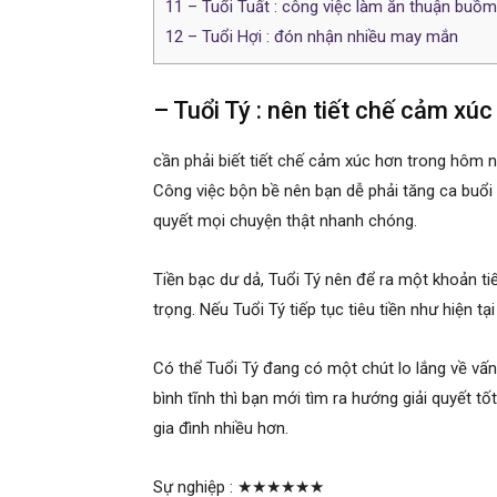
11
– Tuổi Tuất : công việc làm ăn thuận buồm
12
– Tuổi Hợi : đón nhận nhiều may mắn
– Tuổi Tý : nên tiết chế cảm xúc
cần phải biết tiết chế cảm xúc hơn trong hôm 
Công việc bộn bề nên bạn dễ phải tăng ca buổi tố
quyết mọi chuyện thật nhanh chóng.
Tiền bạc dư dả, Tuổi Tý nên để ra một khoản t
trọng. Nếu Tuổi Tý tiếp tục tiêu tiền như hiện t
Có thể Tuổi Tý đang có một chút lo lắng về vấn
bình tĩnh thì bạn mới tìm ra hướng giải quyết 
gia đình nhiều hơn.
Sự nghiệp :
★★★★★★