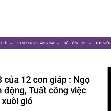
N GIÁP
TỬ VI CUNG HOÀNG ĐẠO
BÓI TỔNG HỢP
THƯ VIỆN
3 của 12 con giáp : Ngọ
n động, Tuất công việc
xuôi gió