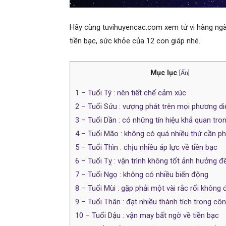
Hãy cùng tuvihuyencac.com xem tử vi hàng ngày
tiền bạc, sức khỏe của 12 con giáp nhé.
Mục lục
[
Ẩn
]
1
– Tuổi Tý : nên tiết chế cảm xúc
2
– Tuổi Sửu : vượng phát trên mọi phương di
3
– Tuổi Dần : có những tín hiệu khả quan tro
4
– Tuổi Mão : không có quá nhiều thứ cần ph
5
– Tuổi Thìn : chịu nhiều áp lực về tiền bạc
6
– Tuổi Tỵ : vận trình không tốt ảnh hưởng 
7
– Tuổi Ngọ : không có nhiều biến động
8
– Tuổi Mùi : gặp phải một vài rắc rối không
9
– Tuổi Thân : đạt nhiều thành tích trong côn
10
– Tuổi Dậu : vận may bất ngờ về tiền bạc