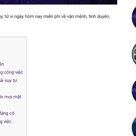
, tử vi ngày hôm nay miễn phí về vận mệnh, tình duyên,
ện
ng công việc
ải suy tư
đến mọi mặt
 đáng có
g việc