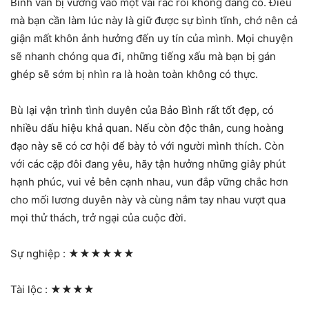
Bình vẫn bị vướng vào một vài rắc rối không đáng có. Điều
mà bạn cần làm lúc này là giữ được sự bình tĩnh, chớ nên cả
giận mất khôn ảnh hưởng đến uy tín của mình. Mọi chuyện
sẽ nhanh chóng qua đi, những tiếng xấu mà bạn bị gán
ghép sẽ sớm bị nhìn ra là hoàn toàn không có thực.
Bù lại vận trình tình duyên của Bảo Bình rất tốt đẹp, có
nhiều dấu hiệu khả quan. Nếu còn độc thân, cung hoàng
đạo này sẽ có cơ hội để bày tỏ với người mình thích. Còn
với các cặp đôi đang yêu, hãy tận hưởng những giây phút
hạnh phúc, vui vẻ bên cạnh nhau, vun đắp vững chắc hơn
cho mối lương duyên này và cùng nắm tay nhau vượt qua
mọi thử thách, trở ngại của cuộc đời.
Sự nghiệp :
★★★★★★
Tài lộc :
★★★★