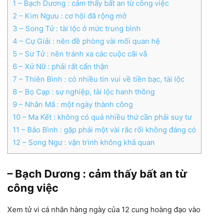
1
– Bạch Dương : cảm thấy bất an từ công việc
2
– Kim Ngưu : cơ hội đã rộng mở
3
– Song Tử : tài lộc ở mức trung bình
4
– Cự Giải : nên đề phòng vài mối quan hệ
5
– Sư Tử : nên tránh xa các cuộc cãi vã
6
– Xử Nữ : phải rất cẩn thận
7
– Thiên Bình : có nhiều tin vui về tiền bạc, tài lộc
8
– Bọ Cạp : sự nghiệp, tài lộc hanh thông
9
– Nhân Mã : một ngày thành công
10
– Ma Kết : không có quá nhiều thứ cần phải suy tư
11
– Bảo Bình : gặp phải một vài rắc rối không đáng có
12
– Song Ngư : vận trình không khả quan
– Bạch Dương : cảm thấy bất an từ
công việc
Xem tử vi cá nhân hàng ngày của 12 cung hoàng đạo vào