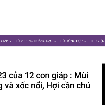
N GIÁP
TỬ VI CUNG HOÀNG ĐẠO
BÓI TỔNG HỢP
THƯ VIỆN
23 của 12 con giáp : Mùi
 và xốc nổi, Hợi cần chú
e