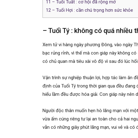
11
– Tuổi Tuất : cơ hội đã rộng mở
12
– Tuổi Hợi : cần chú trọng hơn sức khỏe
– Tuổi Tý : không có quá nhiều t
Xem tử vi hàng ngày phương Đông, vào ngày Th
bạc rủng rỉnh, vì thế mà con giáp này không có
có chủ quan mà tiêu xài vô độ vì sau đó lúc hố
Vận trình sự nghiệp thuận lợi, hợp tác làm ăn đ
định của Tuổi Tý trong thời gian qua đều đang
hiểu lầm đều được hóa giải. Con giáp này nên d
Người độc thân muốn hẹn hò lãng mạn với một 
vừa ấm cúng riêng tư lại an toàn cho cả hai ng
vẫn có những giây phút lãng mạn, vui vẻ và có