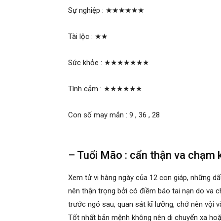
Sự nghiệp :
★★★★★★
Tài lộc :
★★
Sức khỏe :
★★★★★★★
Tình cảm :
★★★★★★
Con số may mắn : 9 , 36 , 28
– Tuổi Mão : cẩn thận va chạm k
Xem tử vi hàng ngày của 12 con giáp, những dấ
nên thận trọng bởi có điềm báo tai nạn do va ch
trước ngó sau, quan sát kĩ lưỡng, chớ nên vội
Tốt nhất bản mệnh không nên di chuyển xa hoặc