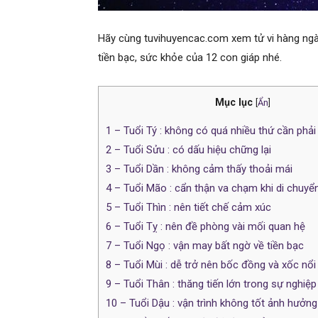
Hãy cùng tuvihuyencac.com xem tử vi hàng ngày
tiền bạc, sức khỏe của 12 con giáp nhé.
Mục lục
[
Ẩn
]
1
– Tuổi Tý : không có quá nhiều thứ cần phải
2
– Tuổi Sửu : có dấu hiệu chững lại
3
– Tuổi Dần : không cảm thấy thoải mái
4
– Tuổi Mão : cẩn thận va chạm khi di chuyể
5
– Tuổi Thìn : nên tiết chế cảm xúc
6
– Tuổi Tỵ : nên đề phòng vài mối quan hệ
7
– Tuổi Ngọ : vận may bất ngờ về tiền bạc
8
– Tuổi Mùi : dễ trở nên bốc đồng và xốc nổi
9
– Tuổi Thân : thăng tiến lớn trong sự nghiệp
10
– Tuổi Dậu : vận trình không tốt ảnh hưởn