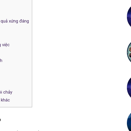
h quả xứng đáng
g việc
nh
ôi chảy
i khác
o