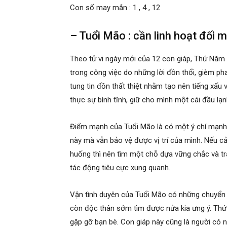
Con số may mắn : 1 , 4 , 12
– Tuổi Mão : cần linh hoạt đối m
Theo tử vi ngày mới của 12 con giáp, Thứ Năm 
trong công việc do những lời đồn thổi, gièm pha
tung tin đồn thất thiệt nhằm tạo nên tiếng xấu
thực sự bình tĩnh, giữ cho mình một cái đầu lạn
Điểm mạnh của Tuổi Mão là có một ý chí mạnh 
này mà vẫn bảo vệ được vị trí của mình. Nếu cả
huống thì nên tìm một chỗ dựa vững chắc và tr
tác động tiêu cực xung quanh.
Vận tình duyên của Tuổi Mão có những chuyển b
còn độc thân sớm tìm được nửa kia ưng ý. Thứ 
gặp gỡ bạn bè. Con giáp này cũng là người có n