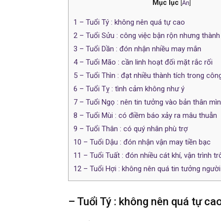
Mục lục
[
Ẩn
]
1
– Tuổi Tý : không nên quá tự cao
2
– Tuổi Sửu : công việc bận rộn nhưng thàn
3
– Tuổi Dần : đón nhận nhiều may mắn
4
– Tuổi Mão : cần linh hoạt đối mặt rắc rối
5
– Tuổi Thìn : đạt nhiều thành tích trong côn
6
– Tuổi Tỵ : tình cảm không như ý
7
– Tuổi Ngọ : nên tin tưởng vào bản thân mì
8
– Tuổi Mùi : có điềm báo xảy ra mâu thuẫn
9
– Tuổi Thân : có quý nhân phù trợ
10
– Tuổi Dậu : đón nhận vận may tiền bạc
11
– Tuổi Tuất : đón nhiều cát khí, vận trình tr
12
– Tuổi Hợi : không nên quá tin tưởng ngườ
– Tuổi Tý : không nên quá tự ca