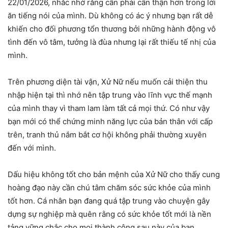
22/01/2026, nhắc nhở rằng cần phải cẩn thận hơn trong lời
ăn tiếng nói của mình. Dù không có ác ý nhưng bạn rất dễ
khiến cho đối phương tổn thương bởi những hành động vô
tình đến vô tâm, tưởng là đùa nhưng lại rất thiếu tế nhị của
mình.
Trên phương diện tài vận, Xử Nữ nếu muốn cải thiện thu
nhập hiện tại thì nhớ nên tập trung vào lĩnh vực thế mạnh
của mình thay vì tham lam làm tất cả mọi thứ. Có như vậy
bạn mới có thể chứng minh năng lực của bản thân với cấp
trên, tranh thủ nắm bắt cơ hội không phải thường xuyên
đến với mình.
Dấu hiệu không tốt cho bản mệnh của Xử Nữ cho thấy cung
hoàng đạo này cần chú tâm chăm sóc sức khỏe của mình
tốt hơn. Cá nhân bạn đang quá tập trung vào chuyện gây
dựng sự nghiệp mà quên rằng có sức khỏe tốt mới là nền
tảng vững chắc cho mọi thành công sau này của bạn.