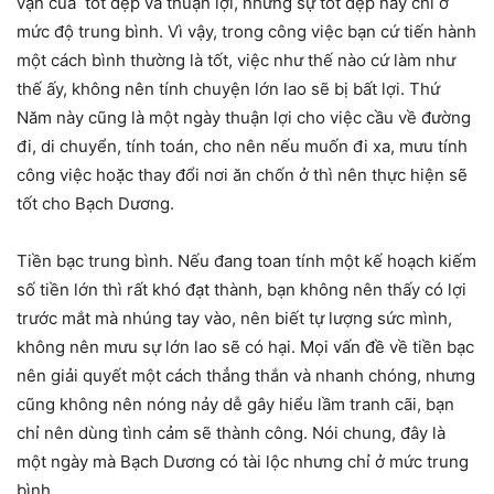
vận của tốt đẹp và thuận lợi, nhưng sự tốt đẹp này chỉ ở
mức độ trung bình. Vì vậy, trong công việc bạn cứ tiến hành
một cách bình thường là tốt, việc như thế nào cứ làm như
thế ấy, không nên tính chuyện lớn lao sẽ bị bất lợi. Thứ
Năm này cũng là một ngày thuận lợi cho việc cầu về đường
đi, di chuyển, tính toán, cho nên nếu muốn đi xa, mưu tính
công việc hoặc thay đổi nơi ăn chốn ở thì nên thực hiện sẽ
tốt cho Bạch Dương.
Tiền bạc trung bình. Nếu đang toan tính một kế hoạch kiếm
số tiền lớn thì rất khó đạt thành, bạn không nên thấy có lợi
trước mắt mà nhúng tay vào, nên biết tự lượng sức mình,
không nên mưu sự lớn lao sẽ có hại. Mọi vấn đề về tiền bạc
nên giải quyết một cách thẳng thắn và nhanh chóng, nhưng
cũng không nên nóng nảy dễ gây hiểu lầm tranh cãi, bạn
chỉ nên dùng tình cảm sẽ thành công. Nói chung, đây là
một ngày mà Bạch Dương có tài lộc nhưng chỉ ở mức trung
bình.