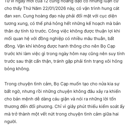
Tử vi ngày mới của 12 cung hoàng đạo có những luận cứ
cho thấy Thứ Năm 22/01/2026 này, có vận trình hung cát
đan xen. Cung hoàng đạo này phải đối mặt với cục diện
tương xung, có thể phá hỏng hết những kế hoạch mà bản
thân dự tính từ trước. Công việc không được thuận lợi khi
mối quan hệ với đồng nghiệp có nhiều mâu thuẫn, bất
đồng. Vận khí không được hanh thông cho nên Bọ Cạp
trước khi làm việc gì trong ngày hôm nay cũng nên suy tính
trước sau thật cẩn thận, tránh gặp phải tình trạng xôi hỏng
bỏng không.
Trong chuyện tình cảm, Bọ Cạp muốn tạo cho nửa kia sự
bất ngờ, nhưng rồi những chuyện không đâu xảy ra khiến
cho bản mệnh dễ dàng cáu giận và nói ra những lời tổn
thương đến đối phương. Chỉ vì giây phút thiếu kiểm soát ấy
mà trở thành một vết nứt trong chuyện tình cảm giữa hai
người.