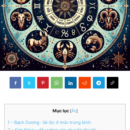
Mục lục
[
Ẩn
]
1
– Bạch Dương : tài lộc ở mức trung bình
2
– Kim Ngưu : dễ vướng vào chuyện thị phi