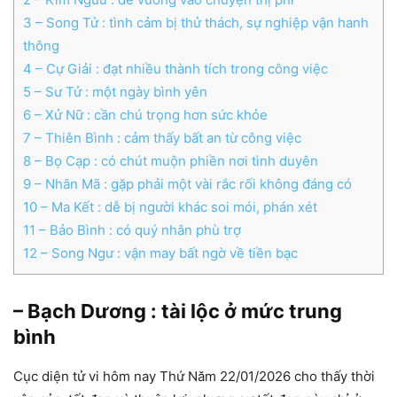
3
– Song Tử : tình cảm bị thử thách, sự nghiệp vận hanh
thông
4
– Cự Giải : đạt nhiều thành tích trong công việc
5
– Sư Tử : một ngày bình yên
6
– Xử Nữ : cần chú trọng hơn sức khỏe
7
– Thiên Bình : cảm thấy bất an từ công việc
8
– Bọ Cạp : có chút muộn phiền nơi tình duyên
9
– Nhân Mã : gặp phải một vài rắc rối không đáng có
10
– Ma Kết : dễ bị người khác soi mói, phán xét
11
– Bảo Bình : có quý nhân phù trợ
12
– Song Ngư : vận may bất ngờ về tiền bạc
– Bạch Dương : tài lộc ở mức trung
bình
Cục diện tử vi hôm nay Thứ Năm 22/01/2026 cho thấy thời