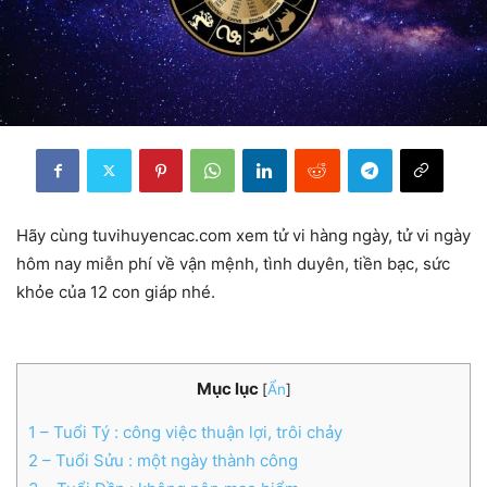
Hãy cùng tuvihuyencac.com xem tử vi hàng ngày, tử vi ngày
hôm nay miễn phí về vận mệnh, tình duyên, tiền bạc, sức
khỏe của 12 con giáp nhé.
Mục lục
[
Ẩn
]
1
– Tuổi Tý : công việc thuận lợi, trôi chảy
2
– Tuổi Sửu : một ngày thành công