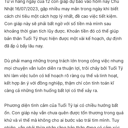
Tử vi hàng ngày của 12 con giáp dự báo vào hôm nay Chủ
Nhật 16/07/2023, gặp nhiều may mắn trong ngày khi biết
cách chi tiêu một cách hợp lý nhất, đề cao việc tiết kiệm.
Con giáp này sẽ phải bất ngờ với số tiền mà mình sau
khoảng thời gian tích lũy được. Khoản tiền đó có thể giúp
bản thân Tuổi Tý thực hiện được một vài kế hoạch, dự định
đã ấp ủ bấy lâu nay.
Dù phải mang những trọng trách lớn trong công việc nhưng
mọi chuyện vẫn luôn diễn ra thuận lợi, trôi chảy bởi Tuổi Tý
khi làm việc luôn có kế hoạch rõ ràng cụ thể và linh hoạt,
kết hợp ăn ý với đồng nghiệp, thậm chí còn tính toán kĩ
càng cả những tình huống bất lợi có thể xảy ra.
Phương diện tình cảm của Tuổi Tý lại có chiều hướng bất
ổn. Con giáp này vẫn chưa quên được tổn thương trong quá
khứ và vì thế mà không cho ai bước vào trái tim mình. Tuy
nhiên, vẫn phải thừa nhận rằng bản thân đang có cảm xúc