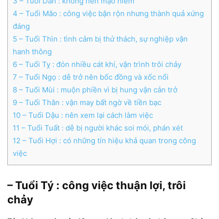
3
– Tuổi Dần : không nên mạo hiểm
4
– Tuổi Mão : công việc bận rộn nhưng thành quả xứng
đáng
5
– Tuổi Thìn : tình cảm bị thử thách, sự nghiệp vận
hanh thông
6
– Tuổi Tỵ : đón nhiều cát khí, vận trình trôi chảy
7
– Tuổi Ngọ : dễ trở nên bốc đồng và xốc nổi
8
– Tuổi Mùi : muộn phiền vì bị hung vận cản trở
9
– Tuổi Thân : vận may bất ngờ về tiền bạc
10
– Tuổi Dậu : nên xem lại cách làm việc
11
– Tuổi Tuất : dễ bị người khác soi mói, phán xét
12
– Tuổi Hợi : có những tín hiệu khả quan trong công
việc
– Tuổi Tý : công việc thuận lợi, trôi
chảy