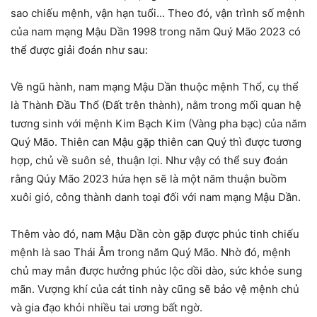
sao chiếu mệnh, vận hạn tuổi… Theo đó, vận trình số mệnh
của nam mạng Mậu Dần 1998 trong năm Quý Mão 2023 có
thể được giải đoán như sau:
Về ngũ hành, nam mạng Mậu Dần thuộc mệnh Thổ, cụ thể
là Thành Đầu Thổ (Đất trên thành), nằm trong mối quan hệ
tương sinh với mệnh Kim Bạch Kim (Vàng pha bạc) của năm
Quý Mão. Thiên can Mậu gặp thiên can Quý thì được tương
hợp, chủ về suôn sẻ, thuận lợi. Như vậy có thể suy đoán
rằng Qúy Mão 2023 hứa hẹn sẽ là một năm thuận buồm
xuôi gió, công thành danh toại đối với nam mạng Mậu Dần.
Thêm vào đó, nam Mậu Dần còn gặp được phúc tinh chiếu
mệnh là sao Thái Âm trong năm Quý Mão. Nhờ đó, mệnh
chủ may mắn được hưởng phúc lộc dồi dào, sức khỏe sung
mãn. Vượng khí của cát tinh này cũng sẽ bảo vệ mệnh chủ
và gia đạo khỏi nhiều tai ương bất ngờ.