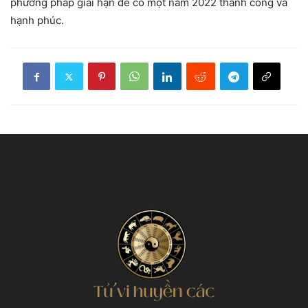
phương pháp giải hạn để có một năm 2022 thành công và
hạnh phúc.