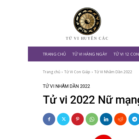
TỬ VI HUYỀN CÁC
TRANG CHỦ
TỬ VI HÀNG NGÀY
TỬ VI 12 CO
Trang chủ
Tử Vi Con Giáp
Tử Vi Nhâm Dần 2022
TỬ VI NHÂM DẦN 2022
Tử vi 2022 Nữ mạn