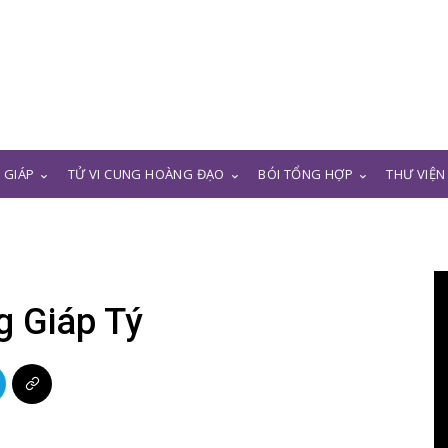
N GIÁP
TỬ VI CUNG HOÀNG ĐẠO
BÓI TỔNG HỢP
THƯ VIỆN
g Giáp Tý