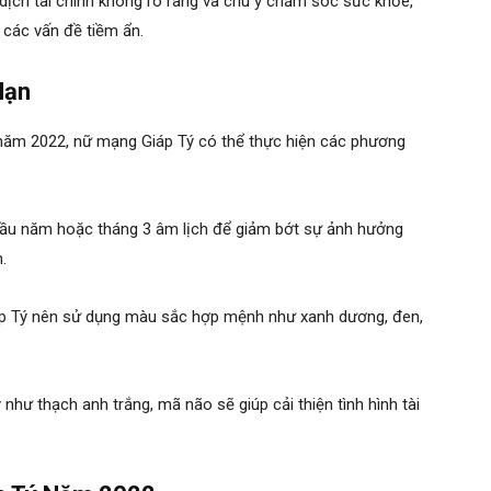
 dịch tài chính không rõ ràng và chú ý chăm sóc sức khỏe,
 các vấn đề tiềm ẩn.
Hạn
 năm 2022, nữ mạng Giáp Tý có thể thực hiện các phương
 đầu năm hoặc tháng 3 âm lịch để giảm bớt sự ảnh hưởng
.
p Tý nên sử dụng màu sắc hợp mệnh như xanh dương, đen,
ý như thạch anh trắng, mã não sẽ giúp cải thiện tình hình tài