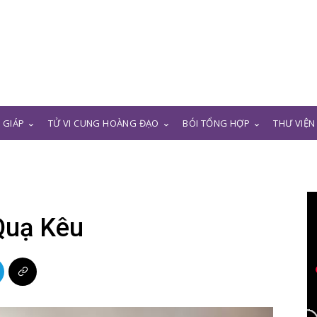
N GIÁP
TỬ VI CUNG HOÀNG ĐẠO
BÓI TỔNG HỢP
THƯ VIỆN
Quạ Kêu