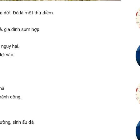
 dứt. Đó là một thứ điềm.
ề, gia đình sum hợp.
 nguy hại.
lợi vào.
hà.
thành công.
đường, sinh ẩu đả.