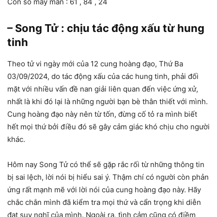
Con số may mắn : 61 , 84 , 24
– Song Tử : chịu tác động xấu từ hung
tinh
Theo tử vi ngày mới của 12 cung hoàng đạo, Thứ Ba
03/09/2024, do tác động xấu của các hung tinh, phải đối
mặt với nhiều vấn đề nan giải liên quan đến việc ứng xử,
nhất là khi đó lại là những người bạn bè thân thiết với mình.
Cung hoàng đạo này nên từ tốn, đừng cố tỏ ra mình biết
hết mọi thứ bởi điều đó sẽ gây cảm giác khó chịu cho người
khác.
Hôm nay Song Tử có thể sẽ gặp rắc rối từ những thông tin
bị sai lệch, lời nói bị hiểu sai ý. Thậm chí có người còn phản
ứng rất mạnh mẽ với lời nói của cung hoàng đạo này. Hãy
chắc chắn mình đã kiểm tra mọi thứ và cẩn trọng khi diễn
đạt suy nghĩ của mình. Ngoài ra, tình cảm cũng có điềm