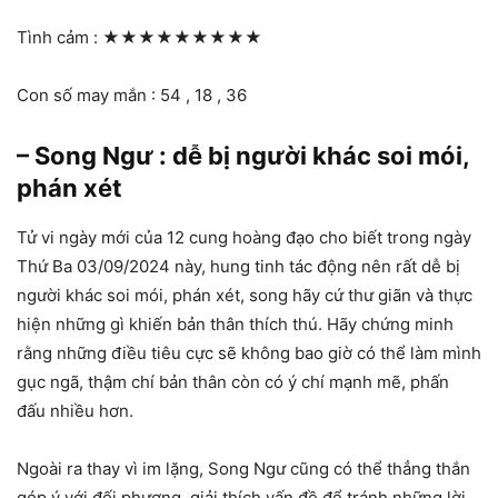
Tình cảm :
★★★★★★★★★
Con số may mắn : 54 , 18 , 36
– Song Ngư : dễ bị người khác soi mói,
phán xét
Tử vi ngày mới của 12 cung hoàng đạo cho biết trong ngày
Thứ Ba 03/09/2024 này, hung tinh tác động nên rất dễ bị
người khác soi mói, phán xét, song hãy cứ thư giãn và thực
hiện những gì khiến bản thân thích thú. Hãy chứng minh
rằng những điều tiêu cực sẽ không bao giờ có thể làm mình
gục ngã, thậm chí bản thân còn có ý chí mạnh mẽ, phấn
đấu nhiều hơn.
Ngoài ra thay vì im lặng, Song Ngư cũng có thể thẳng thắn
góp ý với đối phương, giải thích vấn đề để tránh những lời