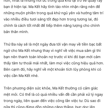
hơn, nhất là những hồi ức trong quá khứ lại trở về quấy rầy
bạn ở hiện tại. Ma Kết hãy tỉnh táo nhìn nhận rằng nên để
những muộn phiền trong quá khứ ngủ yên và hướng tâm trí
vào nhiều điều tươi sáng tốt đẹp hơn trong tương lai, đó
chính là cách tốt nhất để tiếp thêm năng lượng cho chính
bản thân mình.
Thứ Ba này sẽ là một ngày đưa tới vận may về tiền bạc bất
ngờ cho Ma Kết nhưng thay vì nghĩ về việc mua sắm gì thì
bạn nên thanh toán khoản nợ trước vì khi đó bạn mới cảm
thấy tâm tư thoải mái nhất, làm mọi việc cũng hiệu quả hơn.
Bên cạnh đó, hãy nghĩ về một khoản tích lũy phòng khi có
việc cần Ma Kết nhé.
Trên phương diện sức khỏe, Ma Kết thường có cảm giác
mệt mỏi. Có thể là có quá nhiều vấn đề cần phải xử lý ngay
trong ngày, liên quan đến việc công lẫn việc tư. Dù sao đi
nữa thì cũng đừng dồn những căng thẳng, bực dọc lên