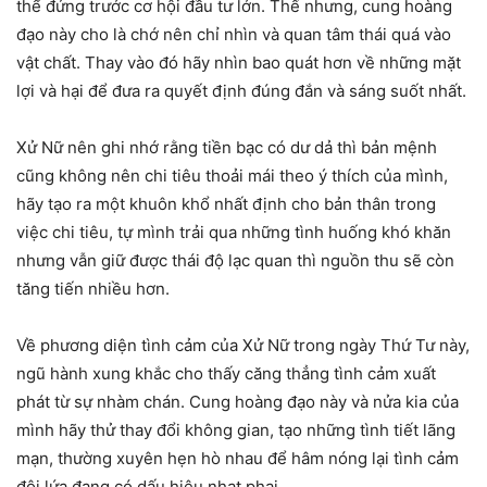
thể đứng trước cơ hội đầu tư lớn. Thế nhưng, cung hoàng
đạo này cho là chớ nên chỉ nhìn và quan tâm thái quá vào
vật chất. Thay vào đó hãy nhìn bao quát hơn về những mặt
lợi và hại để đưa ra quyết định đúng đắn và sáng suốt nhất.
Xử Nữ nên ghi nhớ rằng tiền bạc có dư dả thì bản mệnh
cũng không nên chi tiêu thoải mái theo ý thích của mình,
hãy tạo ra một khuôn khổ nhất định cho bản thân trong
việc chi tiêu, tự mình trải qua những tình huống khó khăn
nhưng vẫn giữ được thái độ lạc quan thì nguồn thu sẽ còn
tăng tiến nhiều hơn.
Về phương diện tình cảm của Xử Nữ trong ngày Thứ Tư này,
ngũ hành xung khắc cho thấy căng thẳng tình cảm xuất
phát từ sự nhàm chán. Cung hoàng đạo này và nửa kia của
mình hãy thử thay đổi không gian, tạo những tình tiết lãng
mạn, thường xuyên hẹn hò nhau để hâm nóng lại tình cảm
đôi lứa đang có dấu hiệu nhạt phai.