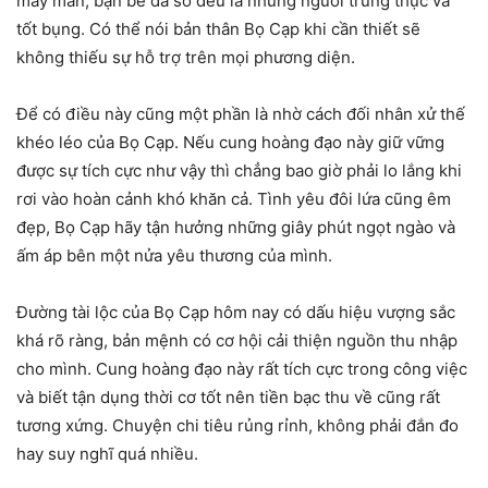
may mắn, bạn bè đa số đều là những người trung thực và
tốt bụng. Có thể nói bản thân Bọ Cạp khi cần thiết sẽ
không thiếu sự hỗ trợ trên mọi phương diện.
Để có điều này cũng một phần là nhờ cách đối nhân xử thế
khéo léo của Bọ Cạp. Nếu cung hoàng đạo này giữ vững
được sự tích cực như vậy thì chẳng bao giờ phải lo lắng khi
rơi vào hoàn cảnh khó khăn cả. Tình yêu đôi lứa cũng êm
đẹp, Bọ Cạp hãy tận hưởng những giây phút ngọt ngào và
ấm áp bên một nửa yêu thương của mình.
Đường tài lộc của Bọ Cạp hôm nay có dấu hiệu vượng sắc
khá rõ ràng, bản mệnh có cơ hội cải thiện nguồn thu nhập
cho mình. Cung hoàng đạo này rất tích cực trong công việc
và biết tận dụng thời cơ tốt nên tiền bạc thu về cũng rất
tương xứng. Chuyện chi tiêu rủng rỉnh, không phải đắn đo
hay suy nghĩ quá nhiều.