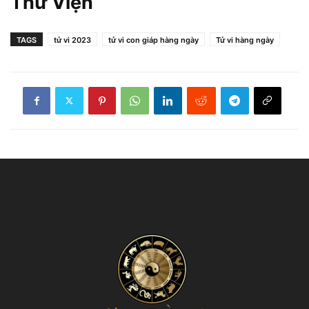
Thư Viện
TAGS
tử vi 2023
tử vi con giáp hàng ngày
Tử vi hàng ngày