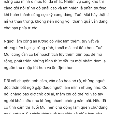
năng của mình ở mức tối đa nhất. Nhiệm vụ càng khó thì
càng đòi hỏi trình độ phải cao và tất nhiên là phần thưởng
khi hoàn thành cũng cực kỳ xứng đáng. Tuổi Mùi hãy thật tỉ
mỉ và thận trọng, không nên nóng vội, thành quả vẫn đang
chờ bạn phía trước.
Người làm công ăn lương có việc làm thêm, tuy vất vả
nhưng tiền bạc lại rủng rỉnh, thoải mái chi tiêu hơn. Tuổi
Mùi cũng cần có kế hoạch tích lũy thêm tiền bạc để mở
rộng, phát triển những hình thức đầu tư mới nhằm đem lại
nguồn thu nhập tốt hơn và ổn định hơn.
Đối với chuyện tình cảm, vận đào hoa nở rộ, những người
độc thân bất ngờ gặp được người làm mình nhung nhớ. Cơ
hội chẳng bao giờ chờ đợi ai, thậm chí có thể rơi vào tay
người khác nếu như không nhanh chóng nắm bắt. Nếu đã
có tình cảm thì Tuổi Mùi nên chủ động làm quen chứ đừng
ngại ngùng. Sự chân thành và tự nhiên sẽ giúp bạn gây