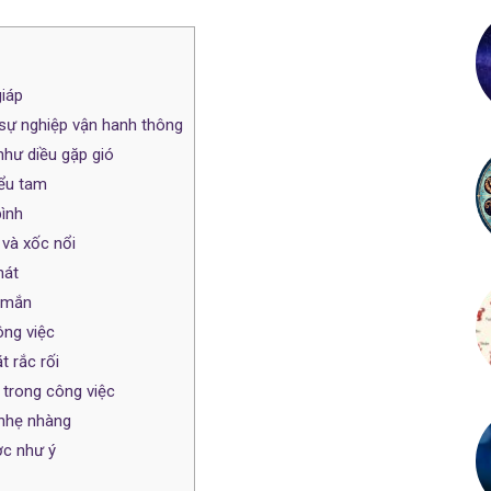
iáp
, sự nghiệp vận hanh thông
như diều gặp gió
iểu tam
bình
 và xốc nổi
hát
y mắn
ông việc
t rắc rối
h trong công việc
 nhẹ nhàng
ợc như ý