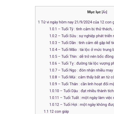
Mục lục
[
Ẩn
]
1
Tử vi ngày hôm nay 21/9/2024 của 12 con g
1.0.1
– Tuổi Tý : tình cảm bị thử thách
1.0.2
– Tuổi Sửu : sự nghiệp phát triển 
1.0.3
– Tuổi Dần : tình cảm dễ gặp kể t
1.0.4
– Tuổi Mão : tài lộc ở mức trung 
1.0.5
– Tuổi Thìn : dễ trở nên bốc đồng
1.0.6
– Tuổi Tỵ : đường tài lộc vượng p
1.0.7
– Tuổi Ngọ : đón nhận nhiều ma
1.0.8
– Tuổi Mùi : cảm thấy bất an từ c
1.0.9
– Tuổi Thân : cần linh hoạt đối mặ
1.0.10
– Tuổi Dậu : đạt nhiều thành tíc
1.0.11
– Tuổi Tuất : một ngày làm việc
1.0.12
– Tuổi Hợi : một ngày không đư
1.1
12 con giáp