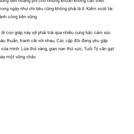
vung tiền hoang phí cho những khoản không cần thiết.
rong ngày như chi tiêu cũng không phải là ít. Kiểm soát tài
hành công bền vững.
ó lẽ con giáp này sẽ phải trải qua nhiều cung bậc cảm xúc.
u thuẫn, tranh cãi với nhau. Các cặp đôi đang yêu gặp
 của mình. Lửa thử vàng, gian nan thử sức, Tuổi Tý cần gạt
gày một vững chắc.