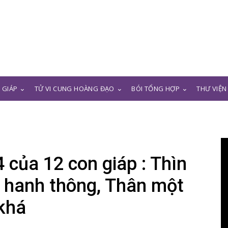
N GIÁP
TỬ VI CUNG HOÀNG ĐẠO
BÓI TỔNG HỢP
THƯ VIỆN
 của 12 con giáp : Thìn
 hanh thông, Thân một
khá