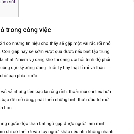
giảm sút
nhỏ trong công việc
 có những tín hiệu cho thấy sẽ gặp một vài rắc rối nhỏ
. Con giáp này sẽ sớm vượt qua được nếu biết tập trung
a nhất. Nhiệm vụ càng khó thì càng đòi hỏi trình độ phải
 cũng cực kỳ xứng đáng. Tuổi Tý hãy thật tỉ mỉ và thận
chờ bạn phía trước.
t vả nhưng tiền bạc lại rủng rỉnh, thoải mái chi tiêu hơn.
n bạc để mở rộng, phát triển những hình thức đầu tư mới
nh hơn.
những người độc thân bất ngờ gặp được người làm mình
hậm chí có thể rơi vào tay người khác nếu như không nhanh