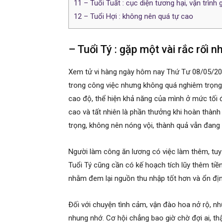
11
– Tuổi Tuất : cục diện tương hại, vận trình 
12
– Tuổi Hợi : không nên quá tự cao
– Tuổi Tý : gặp một vài rắc rối 
Xem tử vi hàng ngày hôm nay Thứ Tư 08/05/2024
trong công việc nhưng không quá nghiêm trọng
cao độ, thể hiện khả năng của mình ở mức tối đ
cao và tất nhiên là phần thưởng khi hoàn thành
trọng, không nên nóng vội, thành quả vẫn đang 
Người làm công ăn lương có việc làm thêm, tuy vấ
Tuổi Tý cũng cần có kế hoạch tích lũy thêm tiề
nhằm đem lại nguồn thu nhập tốt hơn và ổn đị
Đối với chuyện tình cảm, vận đào hoa nở rộ, 
nhung nhớ. Cơ hội chẳng bao giờ chờ đợi ai, t