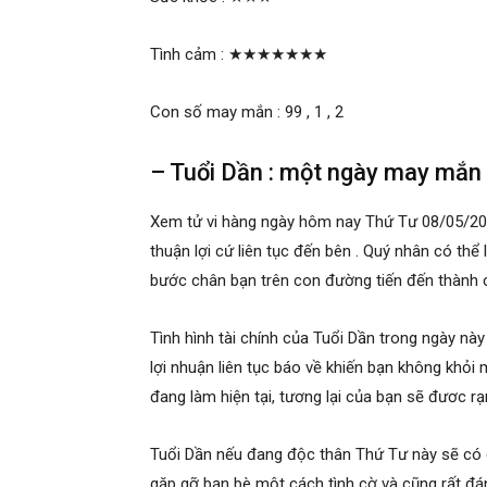
Tình cảm :
★★★★★★★
Con số may mắn : 99 , 1 , 2
– Tuổi Dần : một ngày may mắn 
Xem tử vi hàng ngày hôm nay Thứ Tư 08/05/20
thuận lợi cứ liên tục đến bên . Quý nhân có thể
bước chân bạn trên con đường tiến đến thành c
Tình hình tài chính của Tuổi Dần trong ngày nà
lợi nhuận liên tục báo về khiến bạn không khỏi m
đang làm hiện tại, tương lại của bạn sẽ đươc r
Tuổi Dần nếu đang độc thân Thứ Tư này sẽ có 
gặp gỡ bạn bè một cách tình cờ và cũng rất đá