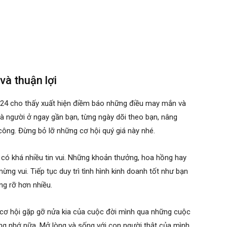
và thuận lợi
24 cho thấy xuất hiện điềm báo những điều may mắn và
 là người ở ngay gần bạn, từng ngày dõi theo bạn, nâng
ông. Đừng bỏ lỡ những cơ hội quý giá này nhé.
y có khá nhiều tin vui. Những khoản thưởng, hoa hồng hay
ừng vui. Tiếp tục duy trì tình hình kinh doanh tốt như bạn
ạng rỡ hơn nhiều.
cơ hội gặp gỡ nửa kia của cuộc đời mình qua những cuộc
ng nhớ nữa. Mở lòng và sống với con người thật của mình,