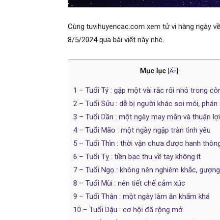
Cùng tuvihuyencac.com xem tử vi hàng ngày về 
8/5/2024 qua bài viết này nhé.
Mục lục
[
Ẩn
]
1
– Tuổi Tý : gặp một vài rắc rối nhỏ trong cô
2
– Tuổi Sửu : dễ bị người khác soi mói, phán 
3
– Tuổi Dần : một ngày may mắn và thuận lợi
4
– Tuổi Mão : một ngày ngập tràn tình yêu
5
– Tuổi Thìn : thời vận chưa được hanh thôn
6
– Tuổi Tỵ : tiền bạc thu về tay không ít
7
– Tuổi Ngọ : không nên nghiêm khắc, gượng
8
– Tuổi Mùi : nên tiết chế cảm xúc
9
– Tuổi Thân : một ngày làm ăn khấm khá
10
– Tuổi Dậu : cơ hội đã rộng mở