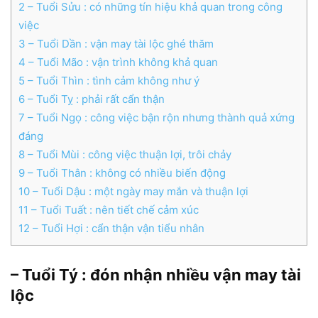
2
– Tuổi Sửu : có những tín hiệu khả quan trong công
việc
3
– Tuổi Dần : vận may tài lộc ghé thăm
4
– Tuổi Mão : vận trình không khả quan
5
– Tuổi Thìn : tình cảm không như ý
6
– Tuổi Tỵ : phải rất cẩn thận
7
– Tuổi Ngọ : công việc bận rộn nhưng thành quả xứng
đáng
8
– Tuổi Mùi : công việc thuận lợi, trôi chảy
9
– Tuổi Thân : không có nhiều biến động
10
– Tuổi Dậu : một ngày may mắn và thuận lợi
11
– Tuổi Tuất : nên tiết chế cảm xúc
12
– Tuổi Hợi : cẩn thận vận tiểu nhân
– Tuổi Tý : đón nhận nhiều vận may tài
lộc