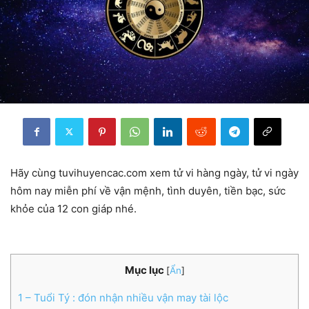
Hãy cùng tuvihuyencac.com xem tử vi hàng ngày, tử vi ngày
hôm nay miễn phí về vận mệnh, tình duyên, tiền bạc, sức
khỏe của 12 con giáp nhé.
Mục lục
[
Ẩn
]
1
– Tuổi Tý : đón nhận nhiều vận may tài lộc