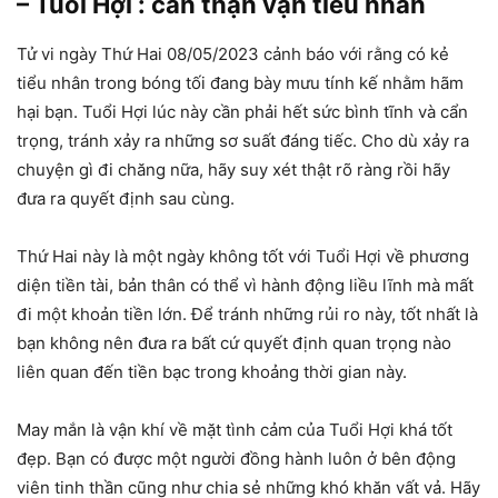
– Tuổi Hợi : cẩn thận vận tiểu nhân
Tử vi ngày Thứ Hai 08/05/2023 cảnh báo với rằng có kẻ
tiểu nhân trong bóng tối đang bày mưu tính kế nhằm hãm
hại bạn. Tuổi Hợi lúc này cần phải hết sức bình tĩnh và cẩn
trọng, tránh xảy ra những sơ suất đáng tiếc. Cho dù xảy ra
chuyện gì đi chăng nữa, hãy suy xét thật rõ ràng rồi hãy
đưa ra quyết định sau cùng.
Thứ Hai này là một ngày không tốt với Tuổi Hợi về phương
diện tiền tài, bản thân có thể vì hành động liều lĩnh mà mất
đi một khoản tiền lớn. Để tránh những rủi ro này, tốt nhất là
bạn không nên đưa ra bất cứ quyết định quan trọng nào
liên quan đến tiền bạc trong khoảng thời gian này.
May mắn là vận khí về mặt tình cảm của Tuổi Hợi khá tốt
đẹp. Bạn có được một người đồng hành luôn ở bên động
viên tinh thần cũng như chia sẻ những khó khăn vất vả. Hãy