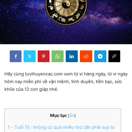
Hãy cùng tuvihuyencac.com xem tử vi hàng ngày, tử vi ngày
hôm nay miễn phí về vận mệnh, tình duyên, tiền bạc, sức
khỏe của 12 con giáp nhé.
Mục lục
[
Ẩn
]
1
– Tuổi Tý : không có quá nhiều thứ cần phải suy tư