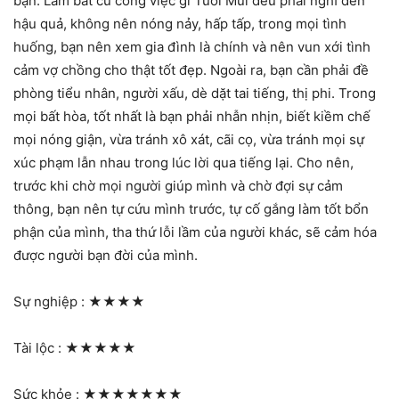
bạn. Làm bất cứ công việc gì Tuổi Mùi đều phải nghĩ đến
hậu quả, không nên nóng nảy, hấp tấp, trong mọi tình
huống, bạn nên xem gia đình là chính và nên vun xới tình
cảm vợ chồng cho thật tốt đẹp. Ngoài ra, bạn cần phải đề
phòng tiểu nhân, người xấu, dè dặt tai tiếng, thị phi. Trong
mọi bất hòa, tốt nhất là bạn phải nhẫn nhịn, biết kiềm chế
mọi nóng giận, vừa tránh xô xát, cãi cọ, vừa tránh mọi sự
xúc phạm lẫn nhau trong lúc lời qua tiếng lại. Cho nên,
trước khi chờ mọi người giúp mình và chờ đợi sự cảm
thông, bạn nên tự cứu mình trước, tự cố gắng làm tốt bổn
phận của mình, tha thứ lỗi lầm của người khác, sẽ cảm hóa
được người bạn đời của mình.
Sự nghiệp :
★★★★
Tài lộc :
★★★★★
Sức khỏe :
★★★★★★★