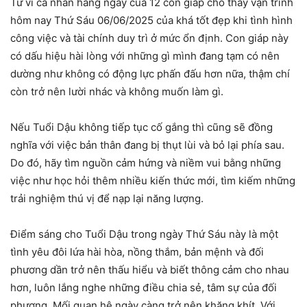
Tử vi cá nhân hàng ngày của 12 con giáp cho thấy vận trình
hôm nay Thứ Sáu 06/06/2025 của khá tốt đẹp khi tình hình
công việc và tài chính duy trì ở mức ổn định. Con giáp này
có dấu hiệu hài lòng với những gì mình đang tạm có nên
dường như không có động lực phấn đấu hơn nữa, thậm chí
còn trở nên lười nhác và không muốn làm gì.
Nếu Tuổi Dậu không tiếp tục cố gắng thì cũng sẽ đồng
nghĩa với việc bản thân đang bị thụt lùi và bỏ lại phía sau.
Do đó, hãy tìm nguồn cảm hứng và niềm vui bằng những
việc như học hỏi thêm nhiều kiến thức mới, tìm kiếm những
trải nghiệm thú vị để nạp lại năng lượng.
Điểm sáng cho Tuổi Dậu trong ngày Thứ Sáu này là một
tình yêu đôi lứa hài hòa, nồng thắm, bản mệnh và đối
phương dần trở nên thấu hiểu và biết thông cảm cho nhau
hơn, luôn lắng nghe những điều chia sẻ, tâm sự của đối
phương. Mối quan hệ ngày càng trở nên khăng khít. Với