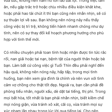
vừa sức, không nên ham hố lớn lao bất lợi. Trong việc làm
ăn, nếu gặp trắc trở hoặc chịu nhiều điều kiện khắt khe,
hoặc phải hao tài chút ít thì bạn cũng nên nhẫn nhịn, sẽ có
sự thuận lợi về sau. Bạn không nên nóng nảy nếu thấy
công việc bị trì trệ, không tiến hành nhanh chóng như dự
tính, nên có sự thay đổi kế hoạch phương hướng cho phù
hợp với tình thế mới.
Có nhiều chuyện phải toan tính hoặc nhận được tin tức rắc
rối, nan giải hoặc tai nạn, bệnh tật của người thân hoặc bè
bạn. Làm bất cứ công việc gì Tuổi Thìn đều phải nghĩ đến
hậu quả, không nên nóng nảy, hấp tấp, trong mọi tình
huống, bạn nên xem gia đình là chính và nên vun xới tình
cảm vợ chồng cho thật tốt đẹp. Ngoài ra, bạn cần phải đề
phòng tiểu nhân, người xấu, dè dặt tai tiếng, thị phi. Trong
mọi bất hòa, tốt nhất là bạn phải nhẫn nhịn, biết kiềm chế
mọi nóng giận, vừa tránh xô xát, cãi cọ, vừa tránh mọi sự
xúc phạm lẫn nhau trong lúc lời qua tiếng lại. Cho nên,