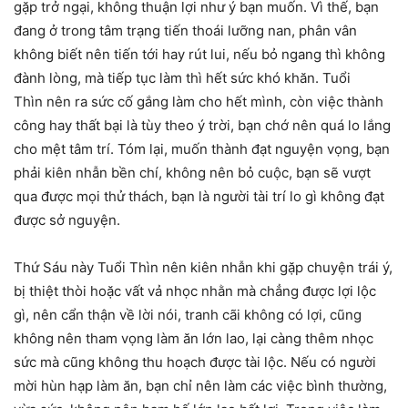
gặp trở ngại, không thuận lợi như ý bạn muốn. Vì thế, bạn
đang ở trong tâm trạng tiến thoái lưỡng nan, phân vân
không biết nên tiến tới hay rút lui, nếu bỏ ngang thì không
đành lòng, mà tiếp tục làm thì hết sức khó khăn. Tuổi
Thìn nên ra sức cố gắng làm cho hết mình, còn việc thành
công hay thất bại là tùy theo ý trời, bạn chớ nên quá lo lắng
cho mệt tâm trí. Tóm lại, muốn thành đạt nguyện vọng, bạn
phải kiên nhẫn bền chí, không nên bỏ cuộc, bạn sẽ vượt
qua được mọi thử thách, bạn là người tài trí lo gì không đạt
được sở nguyện.
Thứ Sáu này Tuổi Thìn nên kiên nhẫn khi gặp chuyện trái ý,
bị thiệt thòi hoặc vất vả nhọc nhằn mà chẳng được lợi lộc
gì, nên cẩn thận về lời nói, tranh cãi không có lợi, cũng
không nên tham vọng làm ăn lớn lao, lại càng thêm nhọc
sức mà cũng không thu hoạch được tài lộc. Nếu có người
mời hùn hạp làm ăn, bạn chỉ nên làm các việc bình thường,