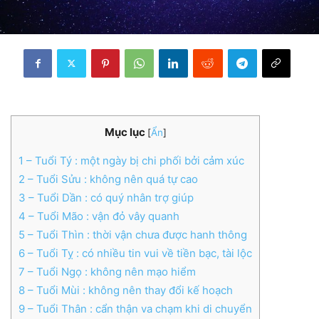
Mục lục
[
Ẩn
]
1
– Tuổi Tý : một ngày bị chi phối bởi cảm xúc
2
– Tuổi Sửu : không nên quá tự cao
3
– Tuổi Dần : có quý nhân trợ giúp
4
– Tuổi Mão : vận đỏ vây quanh
5
– Tuổi Thìn : thời vận chưa được hanh thông
6
– Tuổi Tỵ : có nhiều tin vui về tiền bạc, tài lộc
7
– Tuổi Ngọ : không nên mạo hiểm
8
– Tuổi Mùi : không nên thay đổi kế hoạch
9
– Tuổi Thân : cẩn thận va chạm khi di chuyển