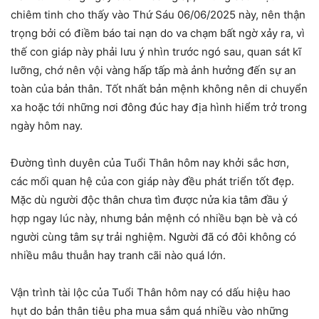
chiêm tinh cho thấy vào Thứ Sáu 06/06/2025 này, nên thận
trọng bởi có điềm báo tai nạn do va chạm bất ngờ xảy ra, vì
thế con giáp này phải lưu ý nhìn trước ngó sau, quan sát kĩ
lưỡng, chớ nên vội vàng hấp tấp mà ảnh hưởng đến sự an
toàn của bản thân. Tốt nhất bản mệnh không nên di chuyển
xa hoặc tới những nơi đông đúc hay địa hình hiểm trở trong
ngày hôm nay.
Đường tình duyên của Tuổi Thân hôm nay khởi sắc hơn,
các mối quan hệ của con giáp này đều phát triển tốt đẹp.
Mặc dù người độc thân chưa tìm được nửa kia tâm đầu ý
hợp ngay lúc này, nhưng bản mệnh có nhiều bạn bè và có
người cùng tâm sự trải nghiệm. Người đã có đôi không có
nhiều mâu thuẫn hay tranh cãi nào quá lớn.
Vận trình tài lộc của Tuổi Thân hôm nay có dấu hiệu hao
hụt do bản thân tiêu pha mua sắm quá nhiều vào những