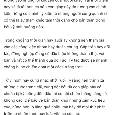
tưởng vào những lời khuyên của người khác. Tại thời điểm
này sẽ là tốt hơn cả nếu con giáp này tin tưởng vào chính
kiến riêng của mình, ý kiến từ những người xung quanh chỉ
có thể là sự tham khảo tạm thời dành cho bản thân trong
bất kỳ tình huống nào.
Trong khoảng thời gian này Tuổi Tỵ không nên tham gia
vào các công việc nhóm hay dự án chung. Cấp trên hay đối
tác, đồng nghiệp đang có dấu hiệu không thành thật với
bạn và rất có thể thành quả do Tuổi Tỵ tạo được sẽ nhanh
chóng bị họ chiếm đoạt một cách trắng trợn.
Tử vi hôm nay cũng nhắc nhở Tuổi Tỵ rằng nên tránh xa
những cuộc tranh cãi, xung đột bởi dù con giáp này có
chuẩn bị kỹ lưỡng đến đâu thì cơ hội chiến thắng cũng sẽ
không cao. Để bảo vệ bản thân khỏi những cảm xúc tiêu
cực, đừng nên lo lắng quá nhiều mà hãy để mọi thứ phát
triển tự nhiên theo quy luật vốn có của nó.