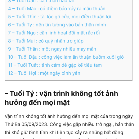
3
– Tuổi Dần : cẩn thận hao tài
4
– Tuổi Mão : có điềm báo xảy ra mâu thuẫn
5
– Tuổi Thìn : tài lộc gõ cửa, mọi điều thuận lợi
6
– Tuổi Tỵ : nên tin tưởng vào bản thân mình
7
– Tuổi Ngọ : cần linh hoạt đối mặt rắc rối
8
– Tuổi Mùi : có quý nhân trợ giúp
9
– Tuổi Thân : một ngày nhiều may mắn
10
– Tuổi Dậu : công việc làm ăn thuận buồm xuôi gió
11
– Tuổi Tuất : tình cảm dễ gặp kể tiểu tam
12
– Tuổi Hợi : một ngày bình yên
– Tuổi Tý : vận trình không tốt ảnh
hưởng đến mọi mặt
Vận trình không tốt ảnh hưởng đến mọi mặt của trong ngày
Thứ Ba 05/09/2023. Công việc gặp nhiều trở ngại, bản thân
thì khó giữ bình tĩnh khi liên tục xảy ra những bất đồng