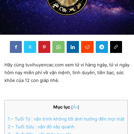
Hãy cùng tuvihuyencac.com xem tử vi hàng ngày, tử vi ngày
hôm nay miễn phí về vận mệnh, tình duyên, tiền bạc, sức
khỏe của 12 con giáp nhé.
Mục lục
[
Ẩn
]
1
– Tuổi Tý : vận trình không tốt ảnh hưởng đến mọi mặt
2
– Tuổi Sửu : vận đỏ vây quanh