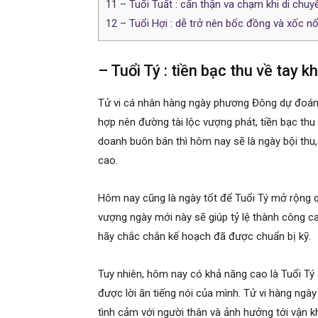
11
– Tuổi Tuất : cẩn thận va chạm khi di chuy
12
– Tuổi Hợi : dễ trở nên bốc đồng và xốc nổ
– Tuổi Tý : tiền bạc thu về tay k
Tử vi cá nhân hàng ngày phương Đông dự đoán 
hợp nên đường tài lộc vượng phát, tiền bạc thu
doanh buôn bán thì hôm nay sẽ là ngày bội thu,
cao.
Hôm nay cũng là ngày tốt để Tuổi Tý mở rộng q
vượng ngày mới này sẽ giúp tỷ lệ thành công ca
hãy chắc chắn kế hoạch đã được chuẩn bị kỹ.
Tuy nhiên, hôm nay có khả năng cao là Tuổi Tý 
được lời ăn tiếng nói của mình. Tử vi hàng n
tình cảm với người thân và ảnh hưởng tới vận k