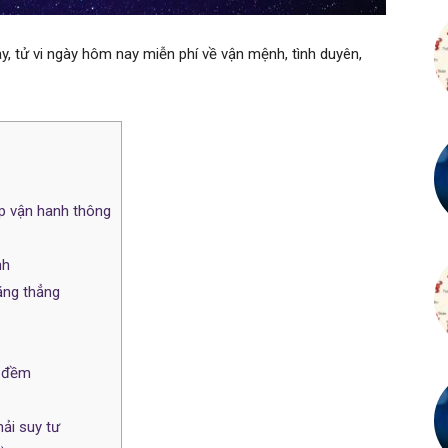
, tử vi ngày hôm nay miễn phí về vận mệnh, tình duyên,
ệp vận hanh thông
nh
ăng thẳng
m đềm
ải suy tư