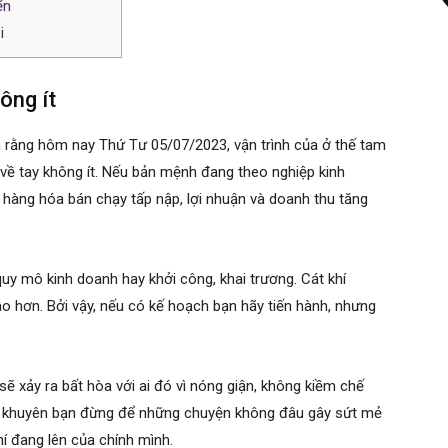
ển
i
hông ít
rằng hôm nay Thứ Tư 05/07/2023, vận trình của ở thế tam
 về tay không ít. Nếu bản mệnh đang theo nghiệp kinh
 hàng hóa bán chạy tấp nập, lợi nhuận và doanh thu tăng
uy mô kinh doanh hay khởi công, khai trương. Cát khí
o hơn. Bởi vậy, nếu có kế hoạch bạn hãy tiến hành, nhưng
sẽ xảy ra bất hòa với ai đó vì nóng giận, không kiềm chế
gày khuyên bạn đừng để những chuyện không đâu gây sứt mẻ
hí đang lên của chính mình.