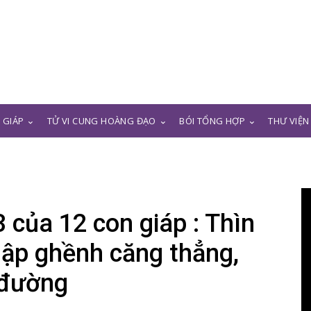
N GIÁP
TỬ VI CUNG HOÀNG ĐẠO
BÓI TỔNG HỢP
THƯ VIỆN
 của 12 con giáp : Thìn
ập ghềnh căng thẳng,
 đường