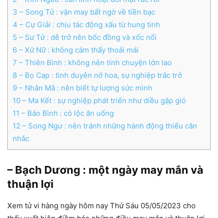
3
– Song Tử : vận may bất ngờ về tiền bạc
4
– Cự Giải : chịu tác động xấu từ hung tinh
5
– Sư Tử : dễ trở nên bốc đồng và xốc nổi
6
– Xử Nữ : không cảm thấy thoải mái
7
– Thiên Bình : không nên tính chuyện lớn lao
8
– Bọ Cạp : tình duyên nở hoa, sự nghiệp trắc trở
9
– Nhân Mã : nên biết tự lượng sức mình
10
– Ma Kết : sự nghiệp phát triển như diều gặp gió
11
– Bảo Bình : có lộc ăn uống
12
– Song Ngư : nên tránh những hành động thiếu cân
nhắc
– Bạch Dương : một ngày may mắn và
thuận lợi
Xem tử vi hàng ngày hôm nay Thứ Sáu 05/05/2023 cho