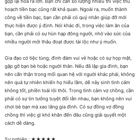
gộp lại hóa ra lớn. Bạn chỉ cần số lượng nhiều thì việc thu
hoạch tiền bạc cũng rất khả quan. Ngoài ra, muốn thành
công về tiền bạc, bạn cần phải có quý nhân giúp đỡ mới
thực hiện được ý định. Nói khác đi, trong việc làm ăn của
bạn, cần phải có sự hùn hạp đông người, nhờ vào sức của
nhiều người mới thâu đoạt được tài lộc như ý muốn.
Gia đạo có tiệc tùng, đình đám vui vẻ hoặc có sự họp mặt,
gặp gỡ bạn bè hoặc người thân. Nếu đã lập gia đình, bạn
nên cẩn thận trong mối quan hệ với người khác phái, không
nên quá tự nhiên khiến họ hiểu lầm, dễ nảy sinh tình cảm
không tốt, phiền toái lôi thôi. Trong tình cảm vợ chồng, cần
phải có sự tin tưởng tuyệt đối lẫn nhau, bạn không nên vui
chơi bè bạn mà xao lãng gia đình. Có sự đồng vợ đồng
chồng thì việc gì khó khăn đến đâu cũng giải quyết một
cách dễ dàng.
Sự nghiệp :
★★★★★