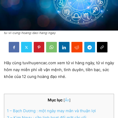
tu-vi-cung-hoang-dao-hang-ngay
Hãy cùng tuvihuyencac.com xem tử vi hàng ngày, tử vi ngày
hôm nay miễn phí về vận mệnh, tình duyên, tiền bạc, sức
khỏe của 12 cung hoàng đạo nhé.
Mục lục
[
Ẩn
]
1
– Bạch Dương : một ngày may mắn và thuận lợi
2
– Kim Ngưu : cần linh hoạt đối mặt rắc rối