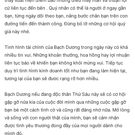
thấy xuất hiện điềm báo những điều may mắn và thuận lợi
cứ liên tục đến bên . Quý nhân có thể là người ở ngay gần
bạn, từng ngày dõi theo bạn, nâng bước chân bạn trên con
đường tiến đến thành công. Đừng bỏ lỡ những cơ hội quý
giá này nhé.
Tình hình tài chính của Bạch Dương trong ngày này có khá
nhiều tin vui. Những khoản thưởng, hoa hồng hay lợi nhuận
liên tục báo về khiến bạn không khỏi mừng vui. Tiếp tục
duy trì tình hình kinh doanh tốt như bạn đang làm hiện tại,
tương lại của bạn sẽ đươc rạng rỡ hơn nhiều.
Bạch Dương nếu đang độc thân Thứ Sáu này sẽ có cơ hội
gặp gỡ nửa kia của cuộc đời mình qua những cuộc gặp gỡ
bạn bè một cách tình cờ và cũng rất đáng nhớ nữa. Mở lòng
và sống với con người thật của mình, bạn sẽ cảm nhận
được tình yêu thương đong đầy của mọi người dành cho
mình đó.