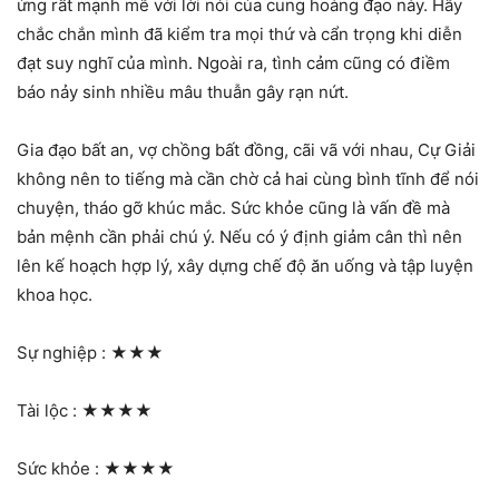
ứng rất mạnh mẽ với lời nói của cung hoàng đạo này. Hãy
chắc chắn mình đã kiểm tra mọi thứ và cẩn trọng khi diễn
đạt suy nghĩ của mình. Ngoài ra, tình cảm cũng có điềm
báo nảy sinh nhiều mâu thuẫn gây rạn nứt.
Gia đạo bất an, vợ chồng bất đồng, cãi vã với nhau, Cự Giải
không nên to tiếng mà cần chờ cả hai cùng bình tĩnh để nói
chuyện, tháo gỡ khúc mắc. Sức khỏe cũng là vấn đề mà
bản mệnh cần phải chú ý. Nếu có ý định giảm cân thì nên
lên kế hoạch hợp lý, xây dựng chế độ ăn uống và tập luyện
khoa học.
Sự nghiệp :
★★★
Tài lộc :
★★★★
Sức khỏe :
★★★★