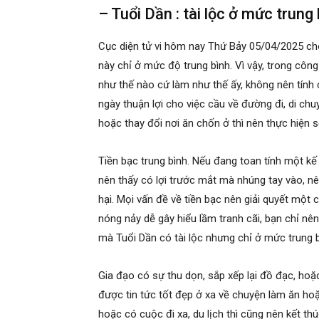
– Tuổi Dần : tài lộc ở mức trung
Cục diện tử vi hôm nay Thứ Bảy 05/04/2025 cho
này chỉ ở mức độ trung bình. Vì vậy, trong công
như thế nào cứ làm như thế ấy, không nên tính c
ngày thuận lợi cho việc cầu về đường đi, di chu
hoặc thay đổi nơi ăn chốn ở thì nên thực hiện 
Tiền bạc trung bình. Nếu đang toan tính một kế 
nên thấy có lợi trước mắt mà nhúng tay vào, n
hại. Mọi vấn đề về tiền bạc nên giải quyết mộ
nóng nảy dễ gây hiểu lầm tranh cãi, bạn chỉ nê
mà Tuổi Dần có tài lộc nhưng chỉ ở mức trung 
Gia đạo có sự thu dọn, sắp xếp lại đồ đạc, hoặ
được tin tức tốt đẹp ở xa về chuyện làm ăn hoặ
hoặc có cuộc đi xa, du lịch thì cũng nên kết t