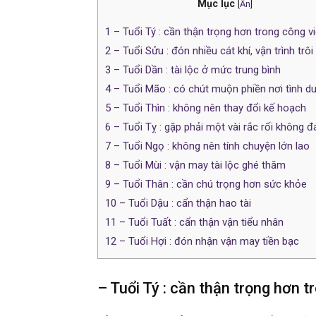
Mục lục
[
Ẩn
]
1
– Tuổi Tý : cần thận trọng hơn trong công v
2
– Tuổi Sửu : đón nhiều cát khí, vận trình trôi
3
– Tuổi Dần : tài lộc ở mức trung bình
4
– Tuổi Mão : có chút muộn phiền nơi tình d
5
– Tuổi Thìn : không nên thay đổi kế hoạch
6
– Tuổi Tỵ : gặp phải một vài rắc rối không 
7
– Tuổi Ngọ : không nên tính chuyện lớn lao
8
– Tuổi Mùi : vận may tài lộc ghé thăm
9
– Tuổi Thân : cần chú trọng hơn sức khỏe
10
– Tuổi Dậu : cẩn thận hao tài
11
– Tuổi Tuất : cẩn thận vận tiểu nhân
12
– Tuổi Hợi : đón nhận vận may tiền bạc
– Tuổi Tý : cần thận trọng hơn t