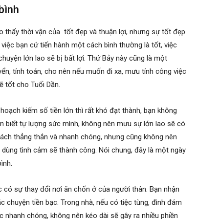
 bình
 thấy thời vận của tốt đẹp và thuận lợi, nhưng sự tốt đẹp
 việc bạn cứ tiến hành một cách bình thường là tốt, việc
huyện lớn lao sẽ bị bất lợi. Thứ Bảy này cũng là một
yển, tính toán, cho nên nếu muốn đi xa, mưu tính công việc
sẽ tốt cho Tuổi Dần.
hoạch kiếm số tiền lớn thì rất khó đạt thành, bạn không
ên biết tự lượng sức mình, không nên mưu sự lớn lao sẽ có
t cách thẳng thắn và nhanh chóng, nhưng cũng không nên
n dùng tình cảm sẽ thành công. Nói chung, đây là một ngày
bình.
c có sự thay đổi nơi ăn chốn ở của người thân. Bạn nhận
c chuyện tiền bạc. Trong nhà, nếu có tiệc tùng, đình đám
húc nhanh chóng, không nên kéo dài sẽ gây ra nhiều phiền