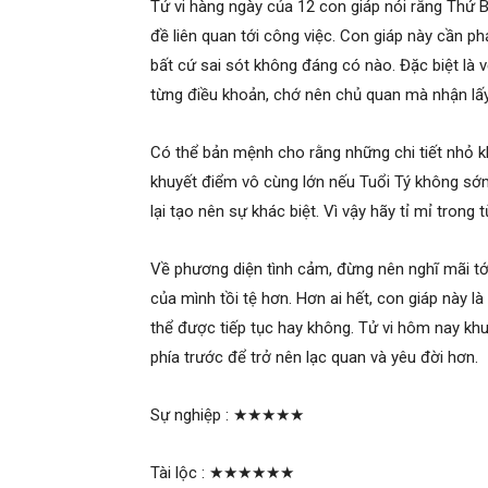
Tử vi hàng ngày của 12 con giáp nói rằng Thứ B
đề liên quan tới công việc. Con giáp này cần p
bất cứ sai sót không đáng có nào. Đặc biệt là v
từng điều khoản, chớ nên chủ quan mà nhận lấ
Có thể bản mệnh cho rằng những chi tiết nhỏ kh
khuyết điểm vô cùng lớn nếu Tuổi Tý không sớm 
lại tạo nên sự khác biệt. Vì vậy hãy tỉ mỉ trong
Về phương diện tình cảm, đừng nên nghĩ mãi t
của mình tồi tệ hơn. Hơn ai hết, con giáp này là
thể được tiếp tục hay không. Tử vi hôm nay khu
phía trước để trở nên lạc quan và yêu đời hơn.
Sự nghiệp :
★★★★★
Tài lộc :
★★★★★★