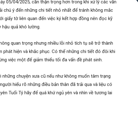
ảy 05/04/2025, cần thận trọng hơn trong khi xử lý các vấn
hải chú ý đến những chi tiết nhỏ nhất để tránh không mắc
ới giấy tờ liên quan đến việc ký kết hợp đồng nên đọc kỹ
y hậu quả khó lường.
ông quan trọng nhưng nhiều lỗi nhỏ tích tụ sẽ trở thành
phát hiện và khắc phục. Có thể những chi tiết đó đôi khi
 từng việc một để giảm thiểu tối đa vấn đề phát sinh.
ới những chuyện xưa cũ nếu như không muốn tâm trạng
 người hiểu rõ những điều bản thân đã trải qua và liệu có
yên Tuổi Tý hãy để quá khứ ngủ yên và nhìn về tương lai