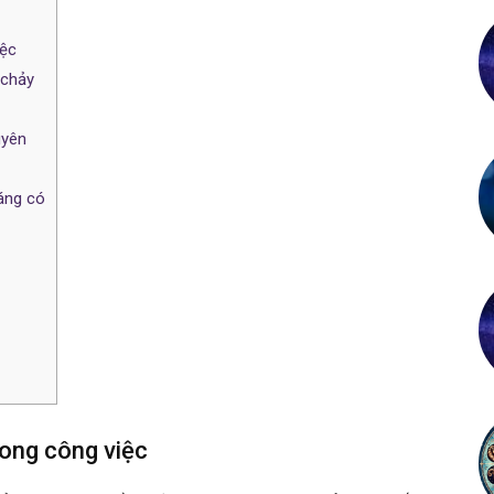
iệc
 chảy
uyên
đáng có
rong công việc