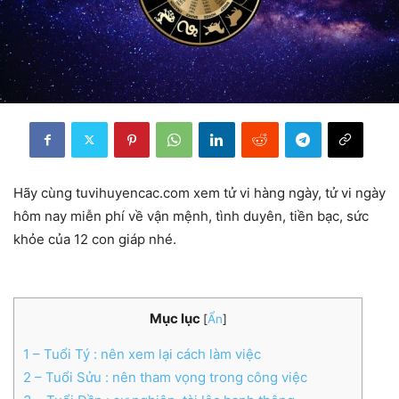
Hãy cùng tuvihuyencac.com xem tử vi hàng ngày, tử vi ngày
hôm nay miễn phí về vận mệnh, tình duyên, tiền bạc, sức
khỏe của 12 con giáp nhé.
Mục lục
[
Ẩn
]
1
– Tuổi Tý : nên xem lại cách làm việc
2
– Tuổi Sửu : nên tham vọng trong công việc