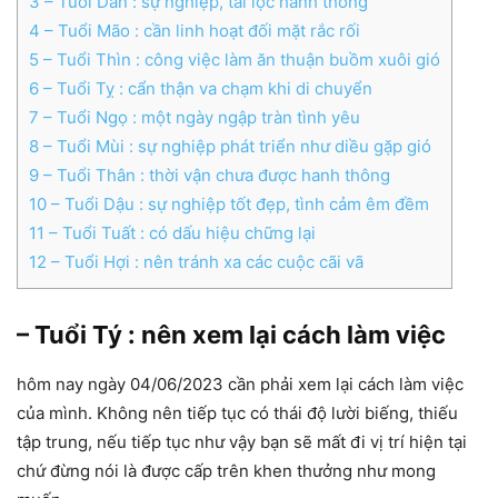
3
– Tuổi Dần : sự nghiệp, tài lộc hanh thông
4
– Tuổi Mão : cần linh hoạt đối mặt rắc rối
5
– Tuổi Thìn : công việc làm ăn thuận buồm xuôi gió
6
– Tuổi Tỵ : cẩn thận va chạm khi di chuyển
7
– Tuổi Ngọ : một ngày ngập tràn tình yêu
8
– Tuổi Mùi : sự nghiệp phát triển như diều gặp gió
9
– Tuổi Thân : thời vận chưa được hanh thông
10
– Tuổi Dậu : sự nghiệp tốt đẹp, tình cảm êm đềm
11
– Tuổi Tuất : có dấu hiệu chững lại
12
– Tuổi Hợi : nên tránh xa các cuộc cãi vã
– Tuổi Tý : nên xem lại cách làm việc
hôm nay ngày 04/06/2023 cần phải xem lại cách làm việc
của mình. Không nên tiếp tục có thái độ lười biếng, thiếu
tập trung, nếu tiếp tục như vậy bạn sẽ mất đi vị trí hiện tại
chứ đừng nói là được cấp trên khen thưởng như mong