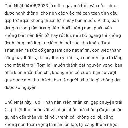
Chủ Nhật 04/06/2023 là một ngày mà thời vận của chưa
được hanh thông, cho nên các việc mà bạn toan tính đều
gặp trở ngại, không thuận lợi như ý bạn muốn. Vì thế, bạn
đang ở trong tâm trạng tiến thoái lưỡng nan, phân vân
không biết nên tiến tới hay rút lui, nếu bỏ ngang thì không
đành lòng, mà tiếp tục làm thì hết sức khó khăn. Tuổi
Thân nên ra sức cố gắng làm cho hết mình, còn việc thành
công hay thất bại là tùy theo ý trời, bạn chớ nên quá lo lắng
cho mệt tâm trí. Tóm lại, muốn thành đạt nguyện vọng, bạn
phải kiên nhẫn bền chí, không nên bỏ cuộc, bạn sẽ vượt
qua được mọi thử thách, bạn là người tài trí lo gì không đạt
được sở nguyện.
Chủ Nhật này Tuổi Thân nên kiên nhẫn khi gặp chuyện trái
ý, bị thiệt thòi hoặc vất vả nhọc nhằn mà chẳng được lợi lộc
gì, nên cẩn thận về lời nói, tranh cãi không có lợi, cũng
không nên tham vọng làm ăn lớn lao, lại càng thêm nhọc