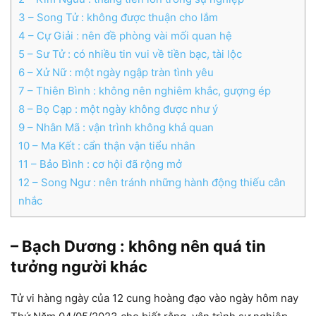
3
– Song Tử : không được thuận cho lắm
4
– Cự Giải : nên đề phòng vài mối quan hệ
5
– Sư Tử : có nhiều tin vui về tiền bạc, tài lộc
6
– Xử Nữ : một ngày ngập tràn tình yêu
7
– Thiên Bình : không nên nghiêm khắc, gượng ép
8
– Bọ Cạp : một ngày không được như ý
9
– Nhân Mã : vận trình không khả quan
10
– Ma Kết : cẩn thận vận tiểu nhân
11
– Bảo Bình : cơ hội đã rộng mở
12
– Song Ngư : nên tránh những hành động thiếu cân
nhắc
– Bạch Dương : không nên quá tin
tưởng người khác
Tử vi hàng ngày của 12 cung hoàng đạo vào ngày hôm nay