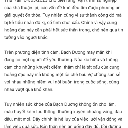
Thứ Năm 04/05/2023 cho biết rằng, vận trình sự nghiệp
của khá thuận lợi, các vấn đề khó đều tìm được phương án
giải quyết ổn thỏa. Tuy nhiên cũng vì sự thành công đó mà
bị kẻ tiểu nhân đố kị, cố tình chơi xấu. Chính vì vậy cung
hoàng đạo này cần phải hết sức thận trọng, chớ nên quá tin
tưởng vào người khác.
Trên phương diện tình cảm, Bạch Dương may mắn khi
đang có một người để yêu thương. Nửa kia hiểu và thông
cảm cho những khuyết điểm, thậm chí là tật xấu của cung
hoàng đạo này mà không một lời chê bai. Vợ chồng san sẻ
với nhau những niềm vui nỗi buồn trong cuộc sống, cùng
nhau vượt qua khó khăn.
Tuy nhiên sức khỏe của Bạch Dương không ổn cho lắm,
máu huyết kém lưu thông, thường xuyên choáng váng, đau
đầu, mệt mỏi. Đây chính là hệ lụy của việc lười vận động và
làm việc quá sức. Bản thân nên ăn uống đầy đủ, bồi dưỡng