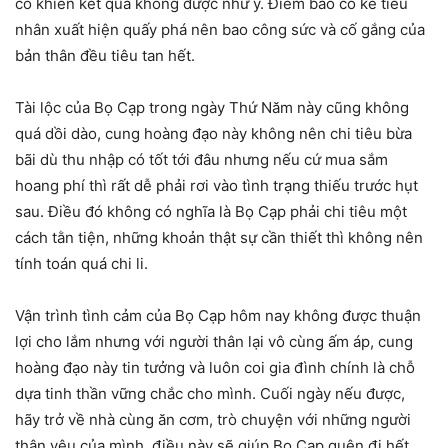
cố khiến kết quả không được như ý. Điềm báo có kẻ tiểu
nhân xuất hiện quấy phá nên bao công sức và cố gắng của
bản thân đều tiêu tan hết.
Tài lộc của Bọ Cạp trong ngày Thứ Năm này cũng không
quá dồi dào, cung hoàng đạo này không nên chi tiêu bừa
bãi dù thu nhập có tốt tới đâu nhưng nếu cứ mua sắm
hoang phí thì rất dễ phải rơi vào tình trạng thiếu trước hụt
sau. Điều đó không có nghĩa là Bọ Cạp phải chi tiêu một
cách tằn tiện, những khoản thật sự cần thiết thì không nên
tính toán quá chi li.
Vận trình tình cảm của Bọ Cạp hôm nay không được thuận
lợi cho lắm nhưng với người thân lại vô cùng ấm áp, cung
hoàng đạo này tin tưởng và luôn coi gia đình chính là chỗ
dựa tinh thần vững chắc cho mình. Cuối ngày nếu được,
hãy trở về nhà cùng ăn cơm, trò chuyện với những người
thân yêu của mình, điều này sẽ giúp Bọ Cạp quên đi hết