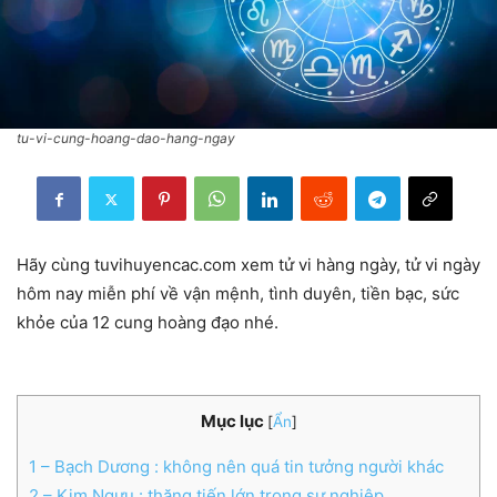
tu-vi-cung-hoang-dao-hang-ngay
Hãy cùng tuvihuyencac.com xem tử vi hàng ngày, tử vi ngày
hôm nay miễn phí về vận mệnh, tình duyên, tiền bạc, sức
khỏe của 12 cung hoàng đạo nhé.
Mục lục
[
Ẩn
]
1
– Bạch Dương : không nên quá tin tưởng người khác
2
– Kim Ngưu : thăng tiến lớn trong sự nghiệp