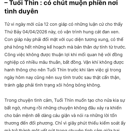
– Tuổi Thìn : có chút muộn phiền nơi
tình duyên
Tử vi ngày mới của 12 con giáp có những luận cứ cho thấy
Thứ Bảy 04/04/2026 này, có vận trình hung cát đan xen.
Con giáp này phải đối mặt với cục diện tương xung, có thể
phá hỏng hết những kế hoạch mà bản thân dự tính từ trước.
Công việc không được thuận lợi khi mối quan hệ với đồng
nghiệp có nhiều mâu thuẫn, bất đồng. Vận khí không được
hanh thông cho nên Tuổi Thìn trước khi làm việc gì trong
ngày hôm nay cũng nên suy tính trước sau thật cẩn thận,
tránh gặp phải tình trạng xôi hỏng bỏng không.
Trong chuyện tình cảm, Tuổi Thìn muốn tạo cho nửa kia sự
bất ngờ, nhưng rồi những chuyện không đâu xảy ra khiến
cho bản mệnh dễ dàng cáu giận và nói ra những lời tổn
thương đến đối phương. Chỉ vì giây phút thiếu kiểm soát ấy
mà trở thành một vết nứt trong chuyện tình cảm giữa hai