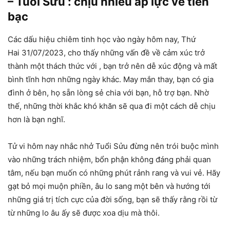
– Tuổi Sửu : chịu nhiều áp lực về tiền
bạc
Các dấu hiệu chiêm tinh học vào ngày hôm nay, Thứ
Hai 31/07/2023, cho thấy những vấn đề về cảm xúc trở
thành một thách thức với , bạn trở nên dễ xúc động và mất
bình tĩnh hơn những ngày khác. May mắn thay, bạn có gia
đình ở bên, họ sẵn lòng sẻ chia với bạn, hỗ trợ bạn. Nhờ
thế, những thời khắc khó khăn sẽ qua đi một cách dễ chịu
hơn là bạn nghĩ.
Tử vi hôm nay nhắc nhở Tuổi Sửu đừng nên trói buộc mình
vào những trách nhiệm, bổn phận không đáng phải quan
tâm, nếu bạn muốn có những phút rảnh rang và vui vẻ. Hãy
gạt bỏ mọi muộn phiền, âu lo sang một bên và hướng tới
những giá trị tích cực của đời sống, bạn sẽ thấy rằng rồi từ
từ những lo âu ấy sẽ được xoa dịu mà thôi.