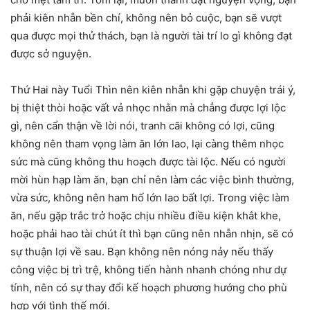
phải kiên nhẫn bền chí, không nên bỏ cuộc, bạn sẽ vượt
qua được mọi thử thách, bạn là người tài trí lo gì không đạt
được sở nguyện.
Thứ Hai này Tuổi Thìn nên kiên nhẫn khi gặp chuyện trái ý,
bị thiệt thòi hoặc vất vả nhọc nhằn mà chẳng được lợi lộc
gì, nên cẩn thận về lời nói, tranh cãi không có lợi, cũng
không nên tham vọng làm ăn lớn lao, lại càng thêm nhọc
sức mà cũng không thu hoạch được tài lộc. Nếu có người
mời hùn hạp làm ăn, bạn chỉ nên làm các việc bình thường,
vừa sức, không nên ham hố lớn lao bất lợi. Trong việc làm
ăn, nếu gặp trắc trở hoặc chịu nhiều điều kiện khắt khe,
hoặc phải hao tài chút ít thì bạn cũng nên nhẫn nhịn, sẽ có
sự thuận lợi về sau. Bạn không nên nóng nảy nếu thấy
công việc bị trì trệ, không tiến hành nhanh chóng như dự
tính, nên có sự thay đổi kế hoạch phương hướng cho phù
hợp với tình thế mới.