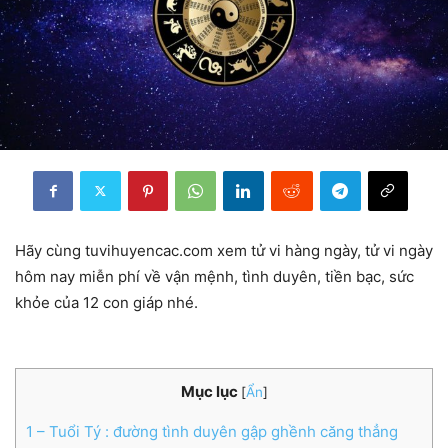
Hãy cùng tuvihuyencac.com xem tử vi hàng ngày, tử vi ngày
hôm nay miễn phí về vận mệnh, tình duyên, tiền bạc, sức
khỏe của 12 con giáp nhé.
Mục lục
[
Ẩn
]
1
– Tuổi Tý : đường tình duyên gập ghềnh căng thẳng