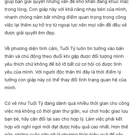
giúp bạn giải quyết những vấn đề khó khăn đang khúc mắc
trong lòng. Con giáp này với khả năng nhạy bén của mình,
nhanh chóng nắm bắt những điểm quan trọng trong công
việc lại thêm sự hỗ trợ từ ngoại lực nên mọi vấn đề đều sẽ
được giải quyết êm đẹp.
Về phương diện tình cảm, Tuổi Tý luôn tin tưởng vào bản
thân và chủ động theo đuổi khi gặp được đối tượng mình
yêu thích chứ không để bỏ lỡ bất cứ cơ hội có được tình
yêu của mình. Với người độc thân thì đây là thời điểm lý
tưởng con giáp này có thể thay đổi tình trạng quan hệ của
mình.
Có vẻ như Tuổi Tý đang dành quá nhiều thời gian cho công
việc mà không có thời gian thư giãn, vui chơi hoặc giao lưu
bạn bè, hãy cân đối lại sao cho hợp lý. Làm việc phải kết
hợp với nghỉ ngơi mới đạt được hiệu quả cao nhất. Hơn thế
nữa, những cuộc gặp gỡ là phương thức hiệu quả để xây