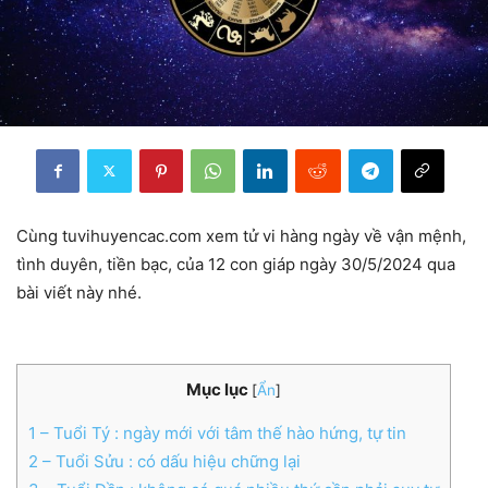
Cùng tuvihuyencac.com xem tử vi hàng ngày về vận mệnh,
tình duyên, tiền bạc, của 12 con giáp ngày 30/5/2024 qua
bài viết này nhé.
Mục lục
[
Ẩn
]
1
– Tuổi Tý : ngày mới với tâm thế hào hứng, tự tin
2
– Tuổi Sửu : có dấu hiệu chững lại