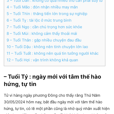
3
– Tuổi Dần : không có quá nhiều thứ cần phải suy tư
4
– Tuổi Mão : đón nhận nhiều may mắn
5
– Tuổi Thìn : thăng tiến lớn trong sự nghiệp
6
– Tuổi Tỵ : tài lộc ở mức trung bình
7
– Tuổi Ngọ : cần chú trọng hơn sức khỏe
8
– Tuổi Mùi : không cảm thấy thoải mái
9
– Tuổi Thân : gặp nhiều chuyện đau đầu
10
– Tuổi Dậu : không nên tính chuyện lớn lao
11
– Tuổi Tuất : không nên quá tin tưởng người khác
12
– Tuổi Hợi : vận trình không khả quan
– Tuổi Tý : ngày mới với tâm thế hào
hứng, tự tin
Tử vi hàng ngày phương Đông cho thấy rằng Thứ Năm
30/05/2024 hôm nay, bắt đầu ngày mới với tâm thế hào
hứng, tự tin, có lẽ một phần cũng là nhờ quý nhân xuất hiện