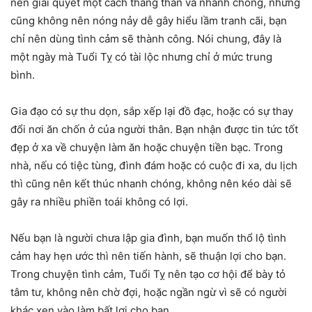
nên giải quyết một cách thẳng thắn và nhanh chóng, nhưng
cũng không nên nóng nảy dễ gây hiểu lầm tranh cãi, bạn
chỉ nên dùng tình cảm sẽ thành công. Nói chung, đây là
một ngày mà Tuổi Tỵ có tài lộc nhưng chỉ ở mức trung
bình.
Gia đạo có sự thu dọn, sắp xếp lại đồ đạc, hoặc có sự thay
đổi nơi ăn chốn ở của người thân. Bạn nhận được tin tức tốt
đẹp ở xa về chuyện làm ăn hoặc chuyện tiền bạc. Trong
nhà, nếu có tiệc tùng, đình đám hoặc có cuộc đi xa, du lịch
thì cũng nên kết thúc nhanh chóng, không nên kéo dài sẽ
gây ra nhiều phiền toái không có lợi.
Nếu bạn là người chưa lập gia đình, bạn muốn thổ lộ tình
cảm hay hẹn ước thì nên tiến hành, sẽ thuận lợi cho bạn.
Trong chuyện tình cảm, Tuổi Tỵ nên tạo cơ hội để bày tỏ
tâm tư, không nên chờ đợi, hoặc ngần ngừ vì sẽ có người
khác xen vào làm bất lợi cho bạn.