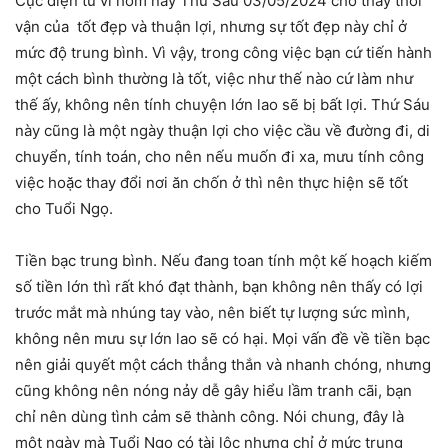
Cục diện tử vi hôm nay Thứ Sáu 03/05/2024 cho thấy thời
vận của tốt đẹp và thuận lợi, nhưng sự tốt đẹp này chỉ ở
mức độ trung bình. Vì vậy, trong công việc bạn cứ tiến hành
một cách bình thường là tốt, việc như thế nào cứ làm như
thế ấy, không nên tính chuyện lớn lao sẽ bị bất lợi. Thứ Sáu
này cũng là một ngày thuận lợi cho việc cầu về đường đi, di
chuyển, tính toán, cho nên nếu muốn đi xa, mưu tính công
việc hoặc thay đổi nơi ăn chốn ở thì nên thực hiện sẽ tốt
cho Tuổi Ngọ.
Tiền bạc trung bình. Nếu đang toan tính một kế hoạch kiếm
số tiền lớn thì rất khó đạt thành, bạn không nên thấy có lợi
trước mắt mà nhúng tay vào, nên biết tự lượng sức mình,
không nên mưu sự lớn lao sẽ có hại. Mọi vấn đề về tiền bạc
nên giải quyết một cách thẳng thắn và nhanh chóng, nhưng
cũng không nên nóng nảy dễ gây hiểu lầm tranh cãi, bạn
chỉ nên dùng tình cảm sẽ thành công. Nói chung, đây là
một ngày mà Tuổi Ngọ có tài lộc nhưng chỉ ở mức trung