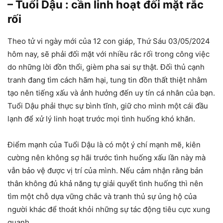
– Tuổi Dậu : cần linh hoạt đối mặt rắc
rối
Theo tử vi ngày mới của 12 con giáp, Thứ Sáu 03/05/2024
hôm nay, sẽ phải đối mặt với nhiều rắc rối trong công việc
do những lời đồn thổi, gièm pha sai sự thật. Đối thủ cạnh
tranh đang tìm cách hãm hại, tung tin đồn thất thiệt nhằm
tạo nên tiếng xấu và ảnh hưởng đến uy tín cá nhân của bạn.
Tuổi Dậu phải thực sự bình tĩnh, giữ cho mình một cái đầu
lạnh để xử lý linh hoạt trước mọi tình huống khó khăn.
Điểm mạnh của Tuổi Dậu là có một ý chí mạnh mẽ, kiên
cường nên không sợ hãi trước tình huống xấu lần này mà
vẫn bảo vệ được vị trí của mình. Nếu cảm nhận rằng bản
thân không đủ khả năng tự giải quyết tình huống thì nên
tìm một chỗ dựa vững chắc và tranh thủ sự ủng hộ của
người khác để thoát khỏi những sự tác động tiêu cực xung
quanh.