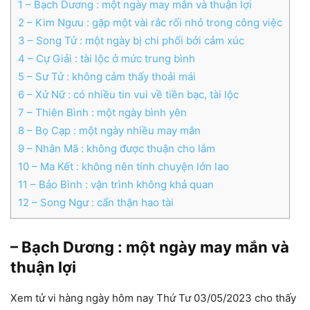
1
– Bạch Dương : một ngày may mắn và thuận lợi
2
– Kim Ngưu : gặp một vài rắc rối nhỏ trong công việc
3
– Song Tử : một ngày bị chi phối bởi cảm xúc
4
– Cự Giải : tài lộc ở mức trung bình
5
– Sư Tử : không cảm thấy thoải mái
6
– Xử Nữ : có nhiều tin vui về tiền bạc, tài lộc
7
– Thiên Bình : một ngày bình yên
8
– Bọ Cạp : một ngày nhiều may mắn
9
– Nhân Mã : không được thuận cho lắm
10
– Ma Kết : không nên tính chuyện lớn lao
11
– Bảo Bình : vận trình không khả quan
12
– Song Ngư : cẩn thận hao tài
– Bạch Dương : một ngày may mắn và
thuận lợi
Xem tử vi hàng ngày hôm nay Thứ Tư 03/05/2023 cho thấy