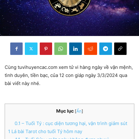
Cùng tuvihuyencac.com xem tử vi hàng ngày về vận mệnh,
tình duyên, tiền bạc, của 12 con giáp ngày 3/3/2024 qua
bài viết này nhé.
Mục lục
[
Ẩn
]
0.1
– Tuổi Tý : cục diện tương hại, vận trình giảm sút
1
Lá bài Tarot cho tuổi Tý hôm nay