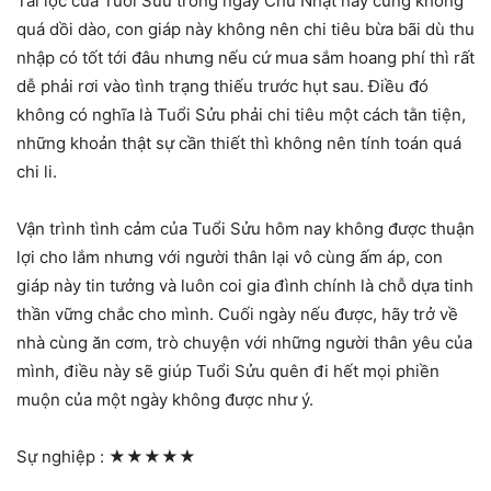
Tài lộc của Tuổi Sửu trong ngày Chủ Nhật này cũng không
quá dồi dào, con giáp này không nên chi tiêu bừa bãi dù thu
nhập có tốt tới đâu nhưng nếu cứ mua sắm hoang phí thì rất
dễ phải rơi vào tình trạng thiếu trước hụt sau. Điều đó
không có nghĩa là Tuổi Sửu phải chi tiêu một cách tằn tiện,
những khoản thật sự cần thiết thì không nên tính toán quá
chi li.
Vận trình tình cảm của Tuổi Sửu hôm nay không được thuận
lợi cho lắm nhưng với người thân lại vô cùng ấm áp, con
giáp này tin tưởng và luôn coi gia đình chính là chỗ dựa tinh
thần vững chắc cho mình. Cuối ngày nếu được, hãy trở về
nhà cùng ăn cơm, trò chuyện với những người thân yêu của
mình, điều này sẽ giúp Tuổi Sửu quên đi hết mọi phiền
muộn của một ngày không được như ý.
Sự nghiệp :
★★★★★