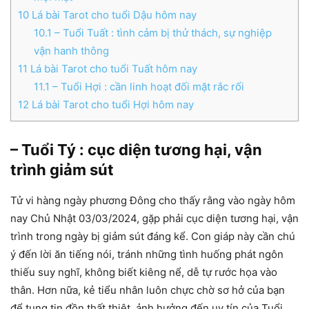
10
Lá bài Tarot cho tuổi Dậu hôm nay
10.1
– Tuổi Tuất : tình cảm bị thử thách, sự nghiệp
vận hanh thông
11
Lá bài Tarot cho tuổi Tuất hôm nay
11.1
– Tuổi Hợi : cần linh hoạt đối mặt rắc rối
12
Lá bài Tarot cho tuổi Hợi hôm nay
– Tuổi Tý : cục diện tương hại, vận
trình giảm sút
Tử vi hàng ngày phương Đông cho thấy rằng vào ngày hôm
nay Chủ Nhật 03/03/2024, gặp phải cục diện tương hại, vận
trình trong ngày bị giảm sút đáng kể. Con giáp này cần chú
ý đến lời ăn tiếng nói, tránh những tình huống phát ngôn
thiếu suy nghĩ, không biết kiêng nể, dễ tự rước họa vào
thân. Hơn nữa, kẻ tiểu nhân luôn chực chờ sơ hở của bạn
để tung tin đồn thất thiệt, ảnh hưởng đến uy tín của Tuổi