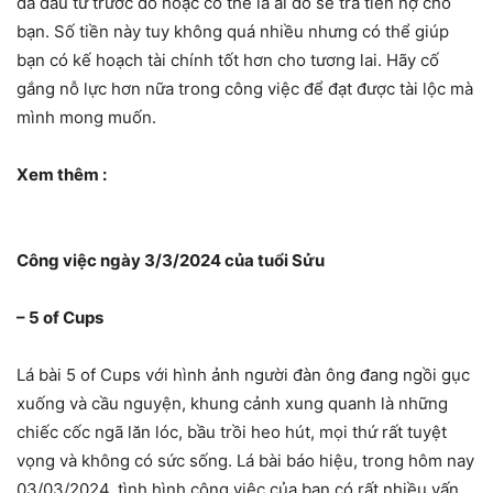
đã đầu tư trước đó hoặc có thể là ai đó sẽ trả tiền nợ cho
bạn. Số tiền này tuy không quá nhiều nhưng có thể giúp
bạn có kế hoạch tài chính tốt hơn cho tương lai. Hãy cố
gắng nỗ lực hơn nữa trong công việc để đạt được tài lộc mà
mình mong muốn.
Xem thêm :
Công việc ngày 3/3/2024 của tuổi Sửu
– 5 of Cups
Lá bài 5 of Cups với hình ảnh người đàn ông đang ngồi gục
xuống và cầu nguyện, khung cảnh xung quanh là những
chiếc cốc ngã lăn lóc, bầu trồi heo hút, mọi thứ rất tuyệt
vọng và không có sức sống. Lá bài báo hiệu, trong hôm nay
03/03/2024, tình hình công việc của bạn có rất nhiều vấn