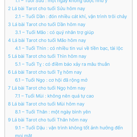
1.1
– Tuổi Sửu : một ngày không được như ý
2
Lá bài Tarot cho tuổi Sửu hôm nay
2.1
– Tuổi Dần : đón nhiều cát khí, vận trình trôi chảy
3
Lá bài Tarot cho tuổi Dần hôm nay
3.1
– Tuổi Mão : có quý nhân trợ giúp
4
Lá bài Tarot cho tuổi Mão hôm nay
4.1
– Tuổi Thìn : có nhiều tin vui về tiền bạc, tài lộc
5
Lá bài Tarot cho tuổi Thìn hôm nay
5.1
– Tuổi Tỵ : có điềm báo xảy ra mâu thuẫn
6
Lá bài Tarot cho tuổi Tỵ hôm nay
6.1
– Tuổi Ngọ : cơ hội đã rộng mở
7
Lá bài Tarot cho tuổi Ngọ hôm nay
7.1
– Tuổi Mùi : không nên quá tự cao
8
Lá bài Tarot cho tuổi Mùi hôm nay
8.1
– Tuổi Thân : một ngày bình yên
9
Lá bài Tarot cho tuổi Thân hôm nay
9.1
– Tuổi Dậu : vận trình không tốt ảnh hưởng đến
mọi mặt