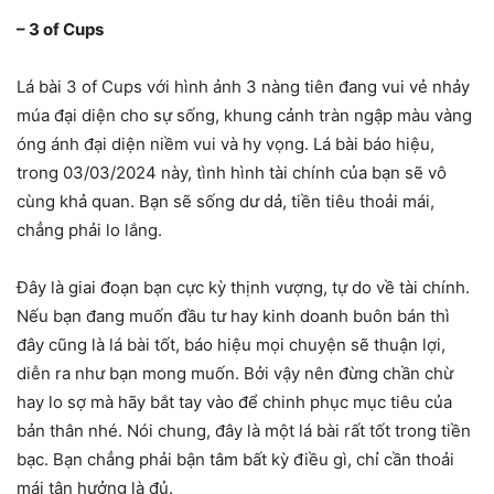
– 3 of Cups
Lá bài 3 of Cups với hình ảnh 3 nàng tiên đang vui vẻ nhảy
múa đại diện cho sự sống, khung cảnh tràn ngập màu vàng
óng ánh đại diện niềm vui và hy vọng. Lá bài báo hiệu,
trong 03/03/2024 này, tình hình tài chính của bạn sẽ vô
cùng khả quan. Bạn sẽ sống dư dả, tiền tiêu thoải mái,
chẳng phải lo lắng.
Đây là giai đoạn bạn cực kỳ thịnh vượng, tự do về tài chính.
Nếu bạn đang muốn đầu tư hay kinh doanh buôn bán thì
đây cũng là lá bài tốt, báo hiệu mọi chuyện sẽ thuận lợi,
diễn ra như bạn mong muốn. Bởi vậy nên đừng chần chừ
hay lo sợ mà hãy bắt tay vào để chinh phục mục tiêu của
bản thân nhé. Nói chung, đây là một lá bài rất tốt trong tiền
bạc. Bạn chẳng phải bận tâm bất kỳ điều gì, chỉ cần thoải
mái tận hưởng là đủ.