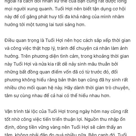
ngoài ra cách đối nhân xử thế của bạn cũng rất được lòng
mọi người xung quanh. Tuổi Hợi nên biết tận dụng cơ hội
này để cố gắng phát huy tối đa khả năng của mình nhằm
hướng tới một tương lai tươi sáng hơn.
Điều quan trọng là Tuổi Hợi nên học cách sắp xếp thời gian
và công việc thật hợp lý, tránh để chuyện cá nhân làm ảnh
hưởng. Trên phương diện tình cảm, trong khoảng thời gian
này Tuổi Hợi và nửa kia rất dễ nảy sinh mâu thuẫn bởi
những bất đồng quan điểm vốn đã có từ trước đó, đối
phương không hiểu rằng bản thân bạn cũng đã hy sinh rất
nhiều cho mối quan hệ này. Hãy dành thời gian trò chuyện,
tâm sự cùng nhau để cả hai có thể hiểu nhau hơn.
Vận trình tài lộc của Tuổi Hợi trong ngày hôm nay cũng rất
tốt nhờ công việc tiến triển thuận lợi. Nguồn thu nhập ổn
định, dòng tiền vững vàng nên Tuổi Hợi sẽ cảm thấy an
tâm, không phải đắn đo quá nhiều nữa. Bên cạnh đó, Tuổi