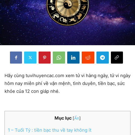
Hãy cùng tuvihuyencac.com xem tử vi hàng ngày, tử vi ngày
hôm nay miễn phí về vận mệnh, tình duyên, tiền bạc, sức
khỏe của 12 con giáp nhé.
Mục lục
[
Ẩn
]
1
– Tuổi Tý : tiền bạc thu về tay không ít