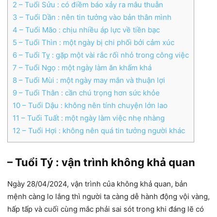
2
– Tuổi Sửu : có điềm báo xảy ra mâu thuẫn
3
– Tuổi Dần : nên tin tưởng vào bản thân mình
4
– Tuổi Mão : chịu nhiều áp lực về tiền bạc
5
– Tuổi Thìn : một ngày bị chi phối bởi cảm xúc
6
– Tuổi Tỵ : gặp một vài rắc rối nhỏ trong công việc
7
– Tuổi Ngọ : một ngày làm ăn khấm khá
8
– Tuổi Mùi : một ngày may mắn và thuận lợi
9
– Tuổi Thân : cần chú trọng hơn sức khỏe
10
– Tuổi Dậu : không nên tính chuyện lớn lao
11
– Tuổi Tuất : một ngày làm việc nhẹ nhàng
12
– Tuổi Hợi : không nên quá tin tưởng người khác
– Tuổi Tý : vận trình không khả quan
Ngày 28/04/2024, vận trình của không khả quan, bản
mệnh càng lo lắng thì người ta càng dễ hành động vội vàng,
hấp tấp và cuối cùng mắc phải sai sót trong khi đáng lẽ có