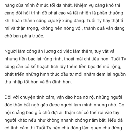
năng của mình ở mức tối đa nhất. Nhiệm vụ càng khó thì
càng đòi hỏi trình độ phải cao và tất nhiên là phần thưởng
khi hoàn thành cũng cực kỳ xứng đáng. Tuổi Tỵ hãy thật tỉ
mỉ và thận trọng, không nên nóng vội, thành quả vẫn đang
chờ bạn phía trước.
Người làm công ăn lương có việc làm thêm, tuy vất vả
nhưng tiền bạc lại rủng rỉnh, thoải mái chi tiêu hơn. Tuổi Tỵ
cũng cần có kế hoạch tích lũy thêm tiền bạc để mở rộng,
phát triển những hình thức đầu tư mới nhằm đem lại nguồn
thu nhập tốt hơn và ổn định hơn.
Đối với chuyện tình cảm, vận đào hoa nở rộ, những người
độc thân bất ngờ gặp được người làm mình nhung nhớ. Cơ
hội chẳng bao giờ chờ đợi ai, thậm chí có thể rơi vào tay
người khác nếu như không nhanh chóng nắm bắt. Nếu đã
có tình cảm thì Tuổi Tỵ nên chủ động làm quen chứ đừng