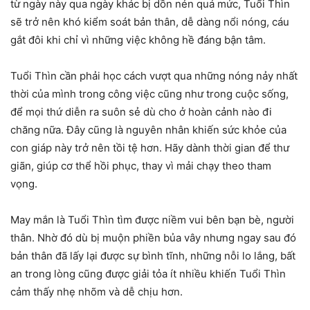
từ ngày này qua ngày khác bị dồn nén quá mức, Tuổi Thìn
sẽ trở nên khó kiểm soát bản thân, dễ dàng nổi nóng, cáu
gắt đôi khi chỉ vì những việc không hề đáng bận tâm.
Tuổi Thìn cần phải học cách vượt qua những nóng nảy nhất
thời của mình trong công việc cũng như trong cuộc sống,
để mọi thứ diễn ra suôn sẻ dù cho ở hoàn cảnh nào đi
chăng nữa. Đây cũng là nguyên nhân khiến sức khỏe của
con giáp này trở nên tồi tệ hơn. Hãy dành thời gian để thư
giãn, giúp cơ thể hồi phục, thay vì mải chạy theo tham
vọng.
May mắn là Tuổi Thìn tìm được niềm vui bên bạn bè, người
thân. Nhờ đó dù bị muộn phiền bủa vây nhưng ngay sau đó
bản thân đã lấy lại được sự bình tĩnh, những nỗi lo lắng, bất
an trong lòng cũng được giải tỏa ít nhiều khiến Tuổi Thìn
cảm thấy nhẹ nhõm và dễ chịu hơn.