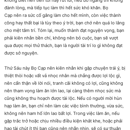
không biết nên tiến tới hay rút lui, nếu bỏ ngang thì không
đành lòng, mà tiếp tục làm thì hết sức khó khăn. Bọ
Cạp nên ra sức cố gắng làm cho hết mình, còn việc thành
công hay thất bại là tùy theo ý trời, bạn chớ nên quá lo lắng
cho mệt tâm trí. Tóm lại, muốn thành đạt nguyện vọng, bạn
phải kiên nhẫn bền chí, không nên bỏ cuộc, bạn sẽ vượt
qua được mọi thử thách, bạn là người tài trí lo gì không đạt
được sở nguyện.
Thứ Sáu này Bọ Cạp nên kiên nhẫn khi gặp chuyện trái ý, bị
thiệt thòi hoặc vất vả nhọc nhằn mà chẳng được lợi lộc gì,
nên cẩn thận về lời nói, tranh cãi không có lợi, cũng không
nên tham vọng làm ăn lớn lao, lại càng thêm nhọc sức mà
cũng không thu hoạch được tài lộc. Nếu có người mời hùn
hạp làm ăn, bạn chỉ nên làm các việc bình thường, vừa sức,
không nên ham hố lớn lao bất lợi. Trong việc làm ăn, nếu
gặp trắc trở hoặc chịu nhiều điều kiện khắt khe, hoặc phải
hao tài chút ít thì bạn cũng nên nhẫn nhịn, sẽ có sự thuận