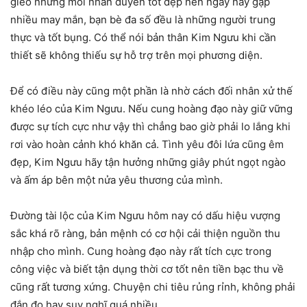
gieo những mối nhân duyên tốt đẹp nên ngày nay gặp
nhiều may mắn, bạn bè đa số đều là những người trung
thực và tốt bụng. Có thể nói bản thân Kim Ngưu khi cần
thiết sẽ không thiếu sự hỗ trợ trên mọi phương diện.
Để có điều này cũng một phần là nhờ cách đối nhân xử thế
khéo léo của Kim Ngưu. Nếu cung hoàng đạo này giữ vững
được sự tích cực như vậy thì chẳng bao giờ phải lo lắng khi
rơi vào hoàn cảnh khó khăn cả. Tình yêu đôi lứa cũng êm
đẹp, Kim Ngưu hãy tận hưởng những giây phút ngọt ngào
và ấm áp bên một nửa yêu thương của mình.
Đường tài lộc của Kim Ngưu hôm nay có dấu hiệu vượng
sắc khá rõ ràng, bản mệnh có cơ hội cải thiện nguồn thu
nhập cho mình. Cung hoàng đạo này rất tích cực trong
công việc và biết tận dụng thời cơ tốt nên tiền bạc thu về
cũng rất tương xứng. Chuyện chi tiêu rủng rỉnh, không phải
đắn đo hay suy nghĩ quá nhiều.