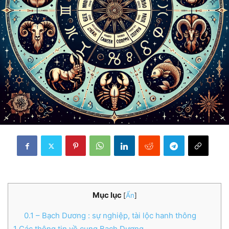
Mục lục
[
Ẩn
]
0.1
– Bạch Dương : sự nghiệp, tài lộc hanh thông
1
Các thông tin về cung Bạch Dương