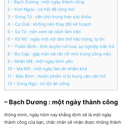
1
– Bạch Dương : một ngày thành công
2
– Kim Ngưu : cơ hội đã rộng mở
3
– Song Tử : cần chú trọng hơn sức khỏe
4
– Cự Giải : không nên thay đổi kế hoạch
5
– Sư Tử : nên xem lại cách làm việc
6
– Xử Nữ : ngày mới với tâm thế hào hứng, tự tin
7
– Thiên Bình : tình duyên nở hoa, sự nghiệp trắc trở
8
– Bọ Cạp : gặp một vài rắc rối nhỏ trong công việc
9
– Nhân Mã : một ngày bình yên
10
– Ma Kết : một ngày làm ăn khấm khá
11
– Bảo Bình : muộn phiền vì bị hung vận cản trở
12
– Song Ngư : có lộc ăn uống
– Bạch Dương : một ngày thành công
thông minh, ngày hôm nay khẳng định sẽ là một ngày
thành công của bạn, chắc chắn sẽ nhận được những thành