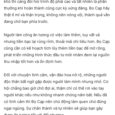
khó thì càng đòi hỏi trình độ phải cao và tất nhiên là phần
thưởng khi hoàn thành cũng cực kỳ xứng đáng. Bọ Cạp hãy
thật tỉ mỉ và thận trọng, không nên nóng vội, thành quả vẫn
đang chờ bạn phía trước.
Người làm công ăn lương có việc làm thêm, tuy vất vả
nhưng tiền bạc lại rủng rỉnh, thoải mái chi tiêu hơn. Bọ Cạp
cũng cần có kế hoạch tích lũy thêm tiền bạc để mở rộng,
phát triển những hình thức đầu tư mới nhằm đem lại nguồn
thu nhập tốt hơn và ổn định hơn.
Đối với chuyện tình cảm, vận đào hoa nở rộ, những người
độc thân bất ngờ gặp được người làm mình nhung nhớ. Cơ
hội chẳng bao giờ chờ đợi ai, thậm chí có thể rơi vào tay
người khác nếu như không nhanh chóng nắm bắt. Nếu đã
có tình cảm thì Bọ Cạp nên chủ động làm quen chứ đừng
ngại ngùng. Sự chân thành và tự nhiên sẽ giúp bạn gây
được ấn tượng tốt với đối phương.