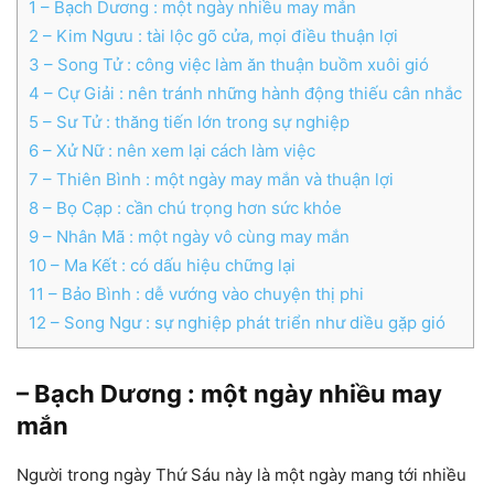
1
– Bạch Dương : một ngày nhiều may mắn
2
– Kim Ngưu : tài lộc gõ cửa, mọi điều thuận lợi
3
– Song Tử : công việc làm ăn thuận buồm xuôi gió
4
– Cự Giải : nên tránh những hành động thiếu cân nhắc
5
– Sư Tử : thăng tiến lớn trong sự nghiệp
6
– Xử Nữ : nên xem lại cách làm việc
7
– Thiên Bình : một ngày may mắn và thuận lợi
8
– Bọ Cạp : cần chú trọng hơn sức khỏe
9
– Nhân Mã : một ngày vô cùng may mắn
10
– Ma Kết : có dấu hiệu chững lại
11
– Bảo Bình : dễ vướng vào chuyện thị phi
12
– Song Ngư : sự nghiệp phát triển như diều gặp gió
– Bạch Dương : một ngày nhiều may
mắn
Người trong ngày Thứ Sáu này là một ngày mang tới nhiều