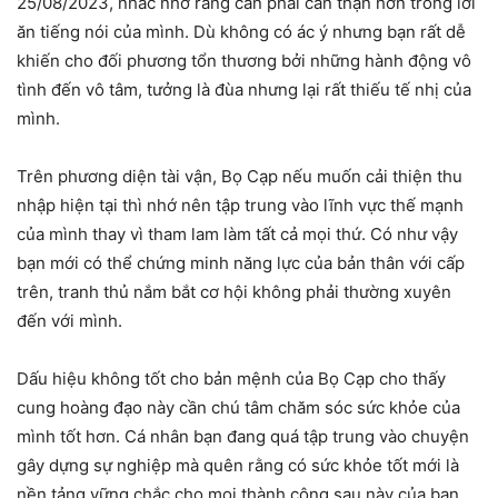
25/08/2023, nhắc nhở rằng cần phải cẩn thận hơn trong lời
ăn tiếng nói của mình. Dù không có ác ý nhưng bạn rất dễ
khiến cho đối phương tổn thương bởi những hành động vô
tình đến vô tâm, tưởng là đùa nhưng lại rất thiếu tế nhị của
mình.
Trên phương diện tài vận, Bọ Cạp nếu muốn cải thiện thu
nhập hiện tại thì nhớ nên tập trung vào lĩnh vực thế mạnh
của mình thay vì tham lam làm tất cả mọi thứ. Có như vậy
bạn mới có thể chứng minh năng lực của bản thân với cấp
trên, tranh thủ nắm bắt cơ hội không phải thường xuyên
đến với mình.
Dấu hiệu không tốt cho bản mệnh của Bọ Cạp cho thấy
cung hoàng đạo này cần chú tâm chăm sóc sức khỏe của
mình tốt hơn. Cá nhân bạn đang quá tập trung vào chuyện
gây dựng sự nghiệp mà quên rằng có sức khỏe tốt mới là
nền tảng vững chắc cho mọi thành công sau này của bạn.