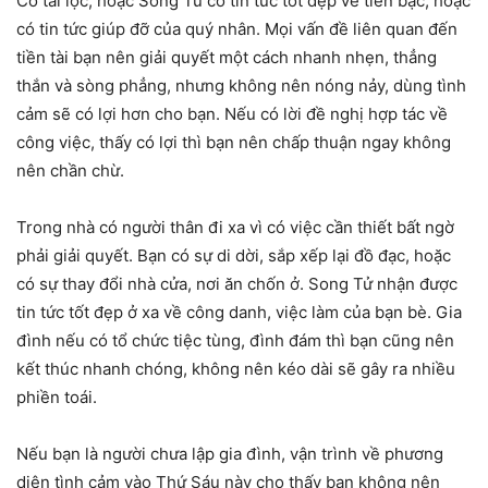
Có tài lộc, hoặc Song Tử có tin tức tốt đẹp về tiền bạc, hoặc
có tin tức giúp đỡ của quý nhân. Mọi vấn đề liên quan đến
tiền tài bạn nên giải quyết một cách nhanh nhẹn, thẳng
thắn và sòng phẳng, nhưng không nên nóng nảy, dùng tình
cảm sẽ có lợi hơn cho bạn. Nếu có lời đề nghị hợp tác về
công việc, thấy có lợi thì bạn nên chấp thuận ngay không
nên chần chừ.
Trong nhà có người thân đi xa vì có việc cần thiết bất ngờ
phải giải quyết. Bạn có sự di dời, sắp xếp lại đồ đạc, hoặc
có sự thay đổi nhà cửa, nơi ăn chốn ở. Song Tử nhận được
tin tức tốt đẹp ở xa về công danh, việc làm của bạn bè. Gia
đình nếu có tổ chức tiệc tùng, đình đám thì bạn cũng nên
kết thúc nhanh chóng, không nên kéo dài sẽ gây ra nhiều
phiền toái.
Nếu bạn là người chưa lập gia đình, vận trình về phương
diện tình cảm vào Thứ Sáu này cho thấy bạn không nên