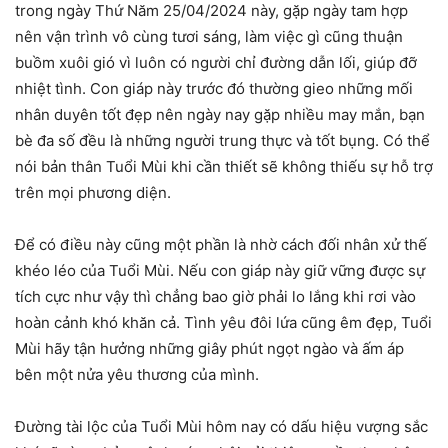
trong ngày Thứ Năm 25/04/2024 này, gặp ngày tam hợp
nên vận trình vô cùng tươi sáng, làm việc gì cũng thuận
buồm xuôi gió vì luôn có người chỉ đường dẫn lối, giúp đỡ
nhiệt tình. Con giáp này trước đó thường gieo những mối
nhân duyên tốt đẹp nên ngày nay gặp nhiều may mắn, bạn
bè đa số đều là những người trung thực và tốt bụng. Có thể
nói bản thân Tuổi Mùi khi cần thiết sẽ không thiếu sự hỗ trợ
trên mọi phương diện.
Để có điều này cũng một phần là nhờ cách đối nhân xử thế
khéo léo của Tuổi Mùi. Nếu con giáp này giữ vững được sự
tích cực như vậy thì chẳng bao giờ phải lo lắng khi rơi vào
hoàn cảnh khó khăn cả. Tình yêu đôi lứa cũng êm đẹp, Tuổi
Mùi hãy tận hưởng những giây phút ngọt ngào và ấm áp
bên một nửa yêu thương của mình.
Đường tài lộc của Tuổi Mùi hôm nay có dấu hiệu vượng sắc