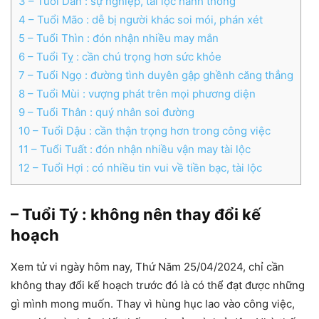
3
– Tuổi Dần : sự nghiệp, tài lộc hanh thông
4
– Tuổi Mão : dễ bị người khác soi mói, phán xét
5
– Tuổi Thìn : đón nhận nhiều may mắn
6
– Tuổi Tỵ : cần chú trọng hơn sức khỏe
7
– Tuổi Ngọ : đường tình duyên gập ghềnh căng thẳng
8
– Tuổi Mùi : vượng phát trên mọi phương diện
9
– Tuổi Thân : quý nhân soi đường
10
– Tuổi Dậu : cần thận trọng hơn trong công việc
11
– Tuổi Tuất : đón nhận nhiều vận may tài lộc
12
– Tuổi Hợi : có nhiều tin vui về tiền bạc, tài lộc
– Tuổi Tý : không nên thay đổi kế
hoạch
Xem tử vi ngày hôm nay, Thứ Năm 25/04/2024, chỉ cần
không thay đổi kế hoạch trước đó là có thể đạt được những
gì mình mong muốn. Thay vì hùng hục lao vào công việc,