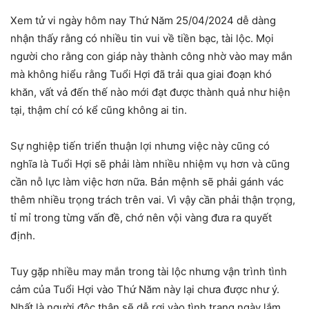
Xem tử vi ngày hôm nay Thứ Năm 25/04/2024 dễ dàng
nhận thấy rằng có nhiều tin vui về tiền bạc, tài lộc. Mọi
người cho rằng con giáp này thành công nhờ vào may mắn
mà không hiểu rằng Tuổi Hợi đã trải qua giai đoạn khó
khăn, vất vả đến thế nào mới đạt được thành quả như hiện
tại, thậm chí có kể cũng không ai tin.
Sự nghiệp tiến triển thuận lợi nhưng việc này cũng có
nghĩa là Tuổi Hợi sẽ phải làm nhiều nhiệm vụ hơn và cũng
cần nỗ lực làm việc hơn nữa. Bản mệnh sẽ phải gánh vác
thêm nhiều trọng trách trên vai. Vì vậy cần phải thận trọng,
tỉ mỉ trong từng vấn đề, chớ nên vội vàng đưa ra quyết
định.
Tuy gặp nhiều may mắn trong tài lộc nhưng vận trình tình
cảm của Tuổi Hợi vào Thứ Năm này lại chưa được như ý.
Nhất là người độc thân sẽ dễ rơi vào tình trạng ngày lắm