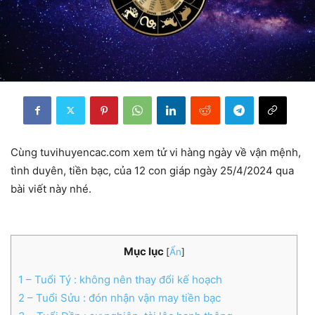
Cùng tuvihuyencac.com xem tử vi hàng ngày về vận mệnh,
tình duyên, tiền bạc, của 12 con giáp ngày 25/4/2024 qua
bài viết này nhé.
Mục lục
[
Ẩn
]
1
– Tuổi Tý : không nên thay đổi kế hoạch
2
– Tuổi Sửu : đón nhận vận may tiền bạc