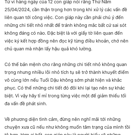
Tử vi hàng ngày của 12 con giáp nói rằng Thứ Năm
25/04/2024, cần thận trọng hơn trong khi xử lý các vấn đề
liên quan tới công việc. Con giáp này cần phải chú ý đến
những chi tiết nhỏ nhất để tránh không mắc bất cứ sai sót
không đáng có nào. Đặc biệt là với giấy tờ liên quan đến
việc ký kết hợp đồng nên đọc kỹ từng điều khoản, chớ nên
chủ quan mà nhận lấy hậu quả khó lường.
Có thể bản mệnh cho rằng những chi tiết nhỏ không quan
trọng nhưng nhiều lỗi nhỏ tích tụ sẽ trở thành khuyết điểm
vô cùng lớn nếu Tuổi Dậu không sớm phát hiện và khắc
phục. Có thể những chi tiết đó đôi khi lại tạo nên sự khác
biệt. Vì vậy hãy tỉ mỉ trong từng việc một để giảm thiểu tối
đa vấn đề phát sinh.
Về phương diện tình cảm, đừng nên nghĩ mãi tới những
chuyện xưa cũ nếu như không muốn tâm trạng của mình tồi
tệ hơn. Hơn ai hết, con giáp này là người hiểu rõ những