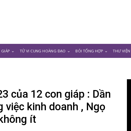
N GIÁP
TỬ VI CUNG HOÀNG ĐẠO
BÓI TỔNG HỢP
THƯ VIỆN
23 của 12 con giáp : Dần
g việc kinh doanh , Ngọ
không ít