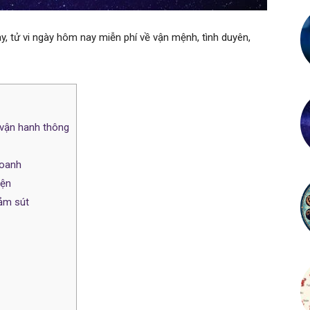
, tử vi ngày hôm nay miễn phí về vận mệnh, tình duyên,
p vận hanh thông
doanh
iện
iảm sút