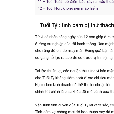
11
– Tuổi Tuất : có điềm báo xảy ra mâu thuẫ
12
– Tuổi Hợi : không nên mạo hiểm
– Tuổi Tý : tình cảm bị thử thác
Tử vi cá nhân hàng ngày của 12 con giáp đưa r
đường sự nghiệp của rất hanh thông. Bản mệnh 
cho rằng đó chỉ do may mắn. Đừng quá bận tâm 
cố gắng nỗ lực ra sao để có được vị trí hiện tại
Tài lộc thuận lợi, các nguồn thu tăng vì bản mệ
cho Tuổi Tý không kiểm soát được chi tiêu mà 
Người làm kinh doanh có thể thu lợi nhuận lớn t
chính tốt chính là chìa khóa để mở cánh cửa t
Vận trình tình duyên của Tuổi Tý lại kém sắc, c
Tình cảm vợ chồng mới đó hòa thuận nay đã mâ