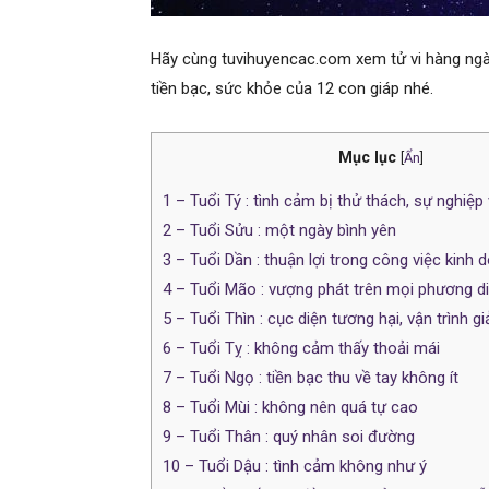
Hãy cùng tuvihuyencac.com xem tử vi hàng ngày
tiền bạc, sức khỏe của 12 con giáp nhé.
Mục lục
[
Ẩn
]
1
– Tuổi Tý : tình cảm bị thử thách, sự nghiệ
2
– Tuổi Sửu : một ngày bình yên
3
– Tuổi Dần : thuận lợi trong công việc kinh 
4
– Tuổi Mão : vượng phát trên mọi phương d
5
– Tuổi Thìn : cục diện tương hại, vận trình g
6
– Tuổi Tỵ : không cảm thấy thoải mái
7
– Tuổi Ngọ : tiền bạc thu về tay không ít
8
– Tuổi Mùi : không nên quá tự cao
9
– Tuổi Thân : quý nhân soi đường
10
– Tuổi Dậu : tình cảm không như ý