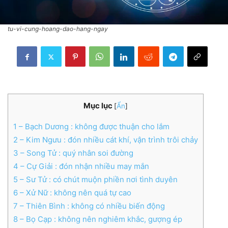
tu-vi-cung-hoang-dao-hang-ngay
Mục lục
[
Ẩn
]
1
– Bạch Dương : không được thuận cho lắm
2
– Kim Ngưu : đón nhiều cát khí, vận trình trôi chảy
3
– Song Tử : quý nhân soi đường
4
– Cự Giải : đón nhận nhiều may mắn
5
– Sư Tử : có chút muộn phiền nơi tình duyên
6
– Xử Nữ : không nên quá tự cao
7
– Thiên Bình : không có nhiều biến động
8
– Bọ Cạp : không nên nghiêm khắc, gượng ép