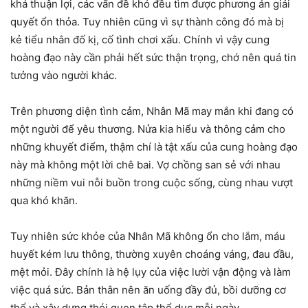
khá thuận lợi, các vấn đề khó đều tìm được phương án giải
quyết ổn thỏa. Tuy nhiên cũng vì sự thành công đó mà bị
kẻ tiểu nhân đố kị, cố tình chơi xấu. Chính vì vậy cung
hoàng đạo này cần phải hết sức thận trọng, chớ nên quá tin
tưởng vào người khác.
Trên phương diện tình cảm, Nhân Mã may mắn khi đang có
một người để yêu thương. Nửa kia hiểu và thông cảm cho
những khuyết điểm, thậm chí là tật xấu của cung hoàng đạo
này mà không một lời chê bai. Vợ chồng san sẻ với nhau
những niềm vui nỗi buồn trong cuộc sống, cùng nhau vượt
qua khó khăn.
Tuy nhiên sức khỏe của Nhân Mã không ổn cho lắm, máu
huyết kém lưu thông, thường xuyên choáng váng, đau đầu,
mệt mỏi. Đây chính là hệ lụy của việc lười vận động và làm
việc quá sức. Bản thân nên ăn uống đầy đủ, bồi dưỡng cơ
thể và xây dựng thói quen tập thể dục mỗi ngày.