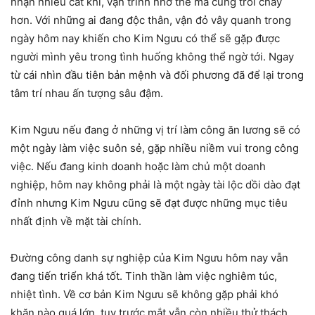
nhận nhiều cát khí, vận trình nhờ thế mà cũng trôi chảy
hơn. Với những ai đang độc thân, vận đỏ vây quanh trong
ngày hôm nay khiến cho Kim Ngưu có thể sẽ gặp được
người mình yêu trong tình huống không thể ngờ tới. Ngay
từ cái nhìn đầu tiên bản mệnh và đối phương đã để lại trong
tâm trí nhau ấn tượng sâu đậm.
Kim Ngưu nếu đang ở những vị trí làm công ăn lương sẽ có
một ngày làm việc suôn sẻ, gặp nhiều niềm vui trong công
việc. Nếu đang kinh doanh hoặc làm chủ một doanh
nghiệp, hôm nay không phải là một ngày tài lộc dồi dào đạt
đỉnh nhưng Kim Ngưu cũng sẽ đạt được những mục tiêu
nhất định về mặt tài chính.
Đường công danh sự nghiệp của Kim Ngưu hôm nay vẫn
đang tiến triển khá tốt. Tinh thần làm việc nghiêm túc,
nhiệt tình. Về cơ bản Kim Ngưu sẽ không gặp phải khó
khăn nào quá lớn, tuy trước mắt vẫn còn nhiều thử thách