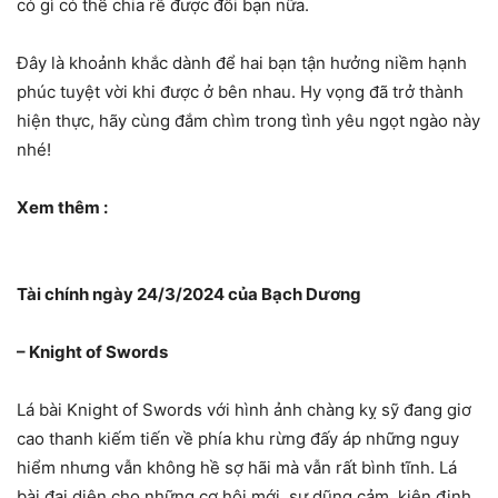
có gì có thể chia rẽ được đôi bạn nữa.
Đây là khoảnh khắc dành để hai bạn tận hưởng niềm hạnh
phúc tuyệt vời khi được ở bên nhau. Hy vọng đã trở thành
hiện thực, hãy cùng đắm chìm trong tình yêu ngọt ngào này
nhé!
Xem thêm :
Tài chính ngày 24/3/2024 của Bạch Dương
– Knight of Swords
Lá bài Knight of Swords với hình ảnh chàng kỵ sỹ đang giơ
cao thanh kiếm tiến về phía khu rừng đấy áp những nguy
hiểm nhưng vẫn không hề sợ hãi mà vẫn rất bình tĩnh. Lá
bài đại diện cho những cơ hội mới, sự dũng cảm, kiên định.