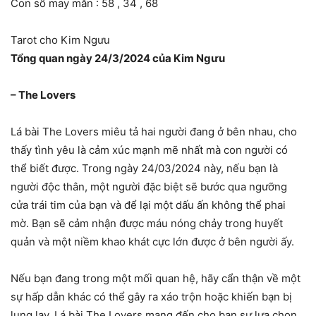
Con số may mắn : 58 , 34 , 68
Tarot cho Kim Ngưu
Tổng quan ngày 24/3/2024 của Kim Ngưu
– The Lovers
Lá bài The Lovers miêu tả hai người đang ở bên nhau, cho
thấy tình yêu là cảm xúc mạnh mẽ nhất mà con người có
thể biết được. Trong ngày 24/03/2024 này, nếu bạn là
người độc thân, một người đặc biệt sẽ bước qua ngưỡng
cửa trái tim của bạn và để lại một dấu ấn không thể phai
mờ. Bạn sẽ cảm nhận được máu nóng chảy trong huyết
quản và một niềm khao khát cực lớn được ở bên người ấy.
Nếu bạn đang trong một mối quan hệ, hãy cẩn thận về một
sự hấp dẫn khác có thể gây ra xáo trộn hoặc khiến bạn bị
lung lay. Lá bài The Lovers mang đến cho bạn sự lựa chọn,