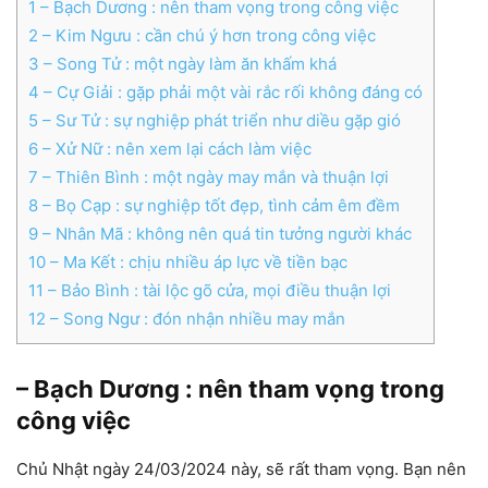
1
– Bạch Dương : nên tham vọng trong công việc
2
– Kim Ngưu : cần chú ý hơn trong công việc
3
– Song Tử : một ngày làm ăn khấm khá
4
– Cự Giải : gặp phải một vài rắc rối không đáng có
5
– Sư Tử : sự nghiệp phát triển như diều gặp gió
6
– Xử Nữ : nên xem lại cách làm việc
7
– Thiên Bình : một ngày may mắn và thuận lợi
8
– Bọ Cạp : sự nghiệp tốt đẹp, tình cảm êm đềm
9
– Nhân Mã : không nên quá tin tưởng người khác
10
– Ma Kết : chịu nhiều áp lực về tiền bạc
11
– Bảo Bình : tài lộc gõ cửa, mọi điều thuận lợi
12
– Song Ngư : đón nhận nhiều may mắn
– Bạch Dương : nên tham vọng trong
công việc
Chủ Nhật ngày 24/03/2024 này, sẽ rất tham vọng. Bạn nên