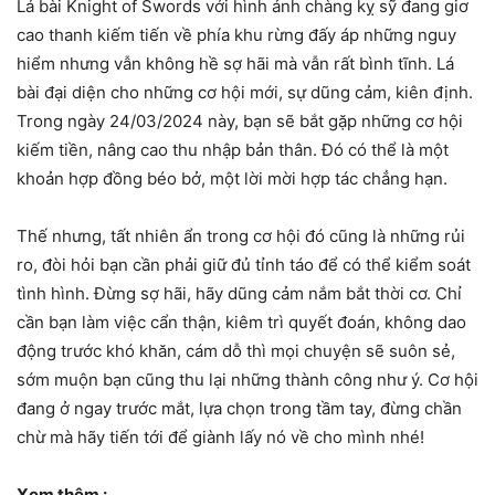
Lá bài Knight of Swords với hình ảnh chàng kỵ sỹ đang giơ
cao thanh kiếm tiến về phía khu rừng đấy áp những nguy
hiểm nhưng vẫn không hề sợ hãi mà vẫn rất bình tĩnh. Lá
bài đại diện cho những cơ hội mới, sự dũng cảm, kiên định.
Trong ngày 24/03/2024 này, bạn sẽ bắt gặp những cơ hội
kiếm tiền, nâng cao thu nhập bản thân. Đó có thể là một
khoản hợp đồng béo bở, một lời mời hợp tác chẳng hạn.
Thế nhưng, tất nhiên ẩn trong cơ hội đó cũng là những rủi
ro, đòi hỏi bạn cần phải giữ đủ tỉnh táo để có thể kiểm soát
tình hình. Đừng sợ hãi, hãy dũng cảm nắm bắt thời cơ. Chỉ
cần bạn làm việc cẩn thận, kiêm trì quyết đoán, không dao
động trước khó khăn, cám dỗ thì mọi chuyện sẽ suôn sẻ,
sớm muộn bạn cũng thu lại những thành công như ý. Cơ hội
đang ở ngay trước mắt, lựa chọn trong tầm tay, đừng chần
chừ mà hãy tiến tới để giành lấy nó về cho mình nhé!
Xem thêm :