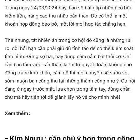
Trong ngày 24/03/2024 này, bạn sẽ bắt gặp những cơ hội
kiếm tiền, nâng cao thu nhập bản thân. Đó có thể là một
khoản hợp đồng béo bở, một lời mời hợp tác chẳng hạn.
Thế nhưng, tất nhiên ẩn trong cơ hội đó cũng là những rủi
ro, đòi hỏi bạn cần phải giữ đủ tỉnh táo để có thể kiểm soát
tình hình. Đừng sợ hãi, hãy dũng cảm nắm bắt thời cơ. Chỉ
cần bạn làm việc cẩn thận, kiêm trì quyết đoán, không dao
động trước khó khăn, cám dỗ thì mọi chuyện sẽ suôn sẻ,
sớm muộn bạn cũng thu lại những thành công như ý. Cơ hội
đang ở ngay trước mắt, lựa chọn trong tầm tay, đừng chần
chừ mà hãy tiến tới để giành lấy nó về cho mình nhé!
Xem thêm :
– Kim Ngưu : cần chú ý hơn trong công