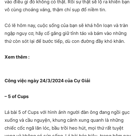
vào điều gì đó không có thật. Rồi sự thật sẽ lộ ra khiến bạn
vô cùng choáng váng, thậm chí sụp đổ niềm tin.
Có lẽ hôm nay, cuộc sống của bạn sẽ khá hỗn loạn và tràn
ngập nguy cơ, hãy cố gắng giữ tỉnh táo và bám vào những
thứ còn sót lại để bước tiếp, dù con đường đầy khó khăn.
Xem thêm :
Công việc ngày 24/3/2024 của Cự Giải
– 5 of Cups
Lá bài 5 of Cups với hình ảnh người đàn ông đang ngồi gục
xuống và cầu nguyện, khung cảnh xung quanh là những
chiếc cốc ngã lăn lóc, bầu trồi heo hút, mọi thứ rất tuyệt
vọng và không có sức sống. Lá bài báo hiệu, trong hôm nay