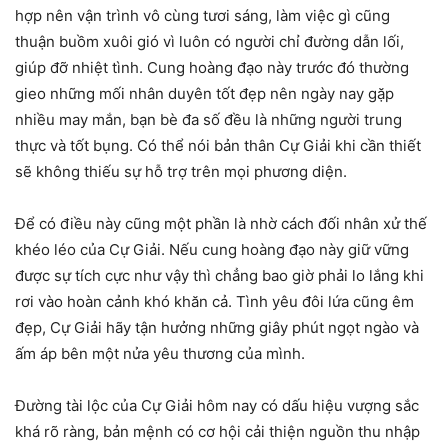
hợp nên vận trình vô cùng tươi sáng, làm việc gì cũng
thuận buồm xuôi gió vì luôn có người chỉ đường dẫn lối,
giúp đỡ nhiệt tình. Cung hoàng đạo này trước đó thường
gieo những mối nhân duyên tốt đẹp nên ngày nay gặp
nhiều may mắn, bạn bè đa số đều là những người trung
thực và tốt bụng. Có thể nói bản thân Cự Giải khi cần thiết
sẽ không thiếu sự hỗ trợ trên mọi phương diện.
Để có điều này cũng một phần là nhờ cách đối nhân xử thế
khéo léo của Cự Giải. Nếu cung hoàng đạo này giữ vững
được sự tích cực như vậy thì chẳng bao giờ phải lo lắng khi
rơi vào hoàn cảnh khó khăn cả. Tình yêu đôi lứa cũng êm
đẹp, Cự Giải hãy tận hưởng những giây phút ngọt ngào và
ấm áp bên một nửa yêu thương của mình.
Đường tài lộc của Cự Giải hôm nay có dấu hiệu vượng sắc
khá rõ ràng, bản mệnh có cơ hội cải thiện nguồn thu nhập