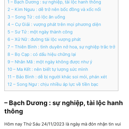
1
– Bạch Dương : sự nghiệp, tài lộc hanh thông
2
– Kim Ngưu : dễ trở nên bốc đồng và xốc nổi
3
– Song Tử : có lộc ăn uống
4
– Cự Giải : vượng phát trên mọi phương diện
5
– Sư Tử : một ngày thành công
6
– Xử Nữ : đường tài lộc vượng phát
7
– Thiên Bình : tình duyên nở hoa, sự nghiệp trắc trở
8
– Bọ Cạp : có dấu hiệu chững lại
9
– Nhân Mã : một ngày không được như ý
10
– Ma Kết : nên biết tự lượng sức mình
11
– Bảo Bình : dễ bị người khác soi mói, phán xét
12
– Song Ngư : chịu nhiều áp lực về tiền bạc
– Bạch Dương : sự nghiệp, tài lộc hanh
thông
Hôm nay Thứ Sáu 24/11/2023 là ngày mà đón nhận tin vui