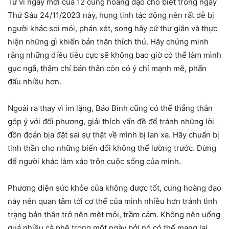
Tử vi ngày mới của 12 cung hoàng đạo cho biết trong ngày
Thứ Sáu 24/11/2023 này, hung tinh tác động nên rất dễ bị
người khác soi mói, phán xét, song hãy cứ thư giãn và thực
hiện những gì khiến bản thân thích thú. Hãy chứng minh
rằng những điều tiêu cực sẽ không bao giờ có thể làm mình
gục ngã, thậm chí bản thân còn có ý chí mạnh mẽ, phấn
đấu nhiều hơn.
Ngoài ra thay vì im lặng, Bảo Bình cũng có thể thẳng thắn
góp ý với đối phương, giải thích vấn đề để tránh những lời
đồn đoán bịa đặt sai sự thật về mình bị lan xa. Hãy chuẩn bị
tinh thần cho những biến đổi không thể lường trước. Đừng
để người khác làm xáo trộn cuộc sống của mình.
Phương diện sức khỏe của không được tốt, cung hoàng đạo
này nên quan tâm tới cơ thể của mình nhiều hơn tránh tình
trạng bản thân trở nên mệt mỏi, trầm cảm. Không nên uống
quá nhiều cà phê trong một ngày bởi nó có thể mang lại