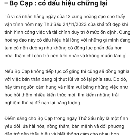
– Bọ Cạp : có dấu hiệu chững lại
Tử vi cá nhân hàng ngày của 12 cung hoàng đạo cho thấy
vận trình hôm nay Thứ Sáu 24/11/2023 của khá tốt đẹp khi
tình hình công việc và tài chính duy trì ở mức ổn định. Cung
hoàng đạo này có dấu hiệu hài lòng với những gì mình đang
tạm có nên dường như không có động lực phấn đấu hơn
nữa, thậm chí còn trở nên lười nhác và không muốn làm gì.
Nếu Bọ Cạp không tiếp tục cố gắng thì cũng sẽ đồng nghĩa
với việc bản thân đang bị thụt lùi và bỏ lại phía sau. Do đó,
hãy tìm nguồn cảm hứng và niềm vui bằng những việc như
học hỏi thêm nhiều kiến thức mới, tìm kiếm những trải
nghiệm thú vị để nạp lại năng lượng.
Điểm sáng cho Bọ Cạp trong ngày Thứ Sáu này là một tình
yêu đôi lứa hài hòa, nồng thắm, bản mệnh và đối phương
dần trở nên thấu hiểu và biết thông cảm cho nhau hơn,