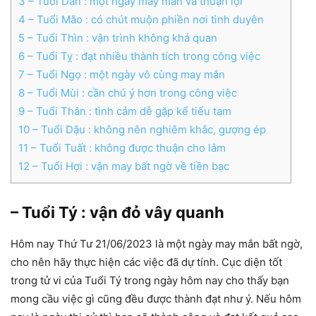
3
– Tuổi Dần : một ngày may mắn và thuận lợi
4
– Tuổi Mão : có chút muộn phiền nơi tình duyên
5
– Tuổi Thìn : vận trình không khả quan
6
– Tuổi Tỵ : đạt nhiều thành tích trong công việc
7
– Tuổi Ngọ : một ngày vô cùng may mắn
8
– Tuổi Mùi : cần chú ý hơn trong công việc
9
– Tuổi Thân : tình cảm dễ gặp kể tiểu tam
10
– Tuổi Dậu : không nên nghiêm khắc, gượng ép
11
– Tuổi Tuất : không được thuận cho lắm
12
– Tuổi Hợi : vận may bất ngờ về tiền bạc
– Tuổi Tý : vận đỏ vây quanh
Hôm nay Thứ Tư 21/06/2023 là một ngày may mắn bất ngờ,
cho nên hãy thực hiện các việc đã dự tính. Cục diện tốt
trong tử vi của Tuổi Tý trong ngày hôm nay cho thấy bạn
mong cầu việc gì cũng đều được thành đạt như ý. Nếu hôm