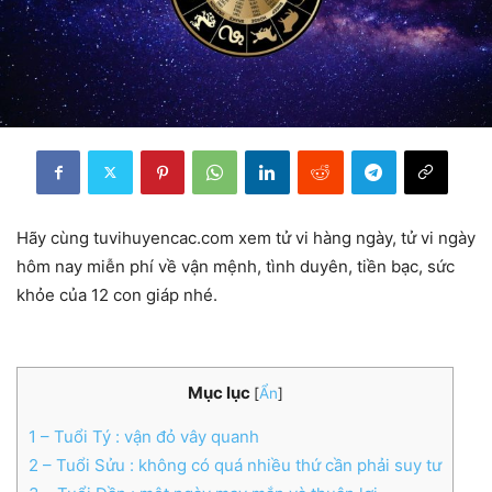
Hãy cùng tuvihuyencac.com xem tử vi hàng ngày, tử vi ngày
hôm nay miễn phí về vận mệnh, tình duyên, tiền bạc, sức
khỏe của 12 con giáp nhé.
Mục lục
[
Ẩn
]
1
– Tuổi Tý : vận đỏ vây quanh
2
– Tuổi Sửu : không có quá nhiều thứ cần phải suy tư