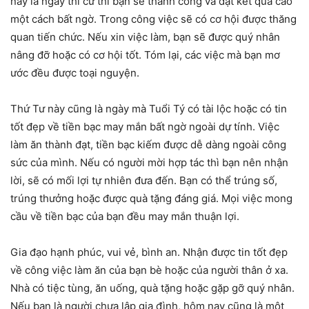
nay là ngày thi cử thì bạn sẽ thành công và đạt kết quả cao
một cách bất ngờ. Trong công việc sẽ có cơ hội được thăng
quan tiến chức. Nếu xin việc làm, bạn sẽ được quý nhân
nâng đỡ hoặc có cơ hội tốt. Tóm lại, các việc mà bạn mơ
ước đều được toại nguyện.
Thứ Tư này cũng là ngày mà Tuổi Tý có tài lộc hoặc có tin
tốt đẹp về tiền bạc may mắn bất ngờ ngoài dự tính. Việc
làm ăn thành đạt, tiền bạc kiếm được dễ dàng ngoài công
sức của mình. Nếu có người mời hợp tác thì bạn nên nhận
lời, sẽ có mối lợi tự nhiên đưa đến. Bạn có thể trúng số,
trúng thưởng hoặc được quà tặng đáng giá. Mọi việc mong
cầu về tiền bạc của bạn đều may mắn thuận lợi.
Gia đạo hạnh phúc, vui vẻ, bình an. Nhận được tin tốt đẹp
về công việc làm ăn của bạn bè hoặc của người thân ở xa.
Nhà có tiệc tùng, ăn uống, quà tặng hoặc gặp gỡ quý nhân.
Nếu bạn là người chưa lập gia đình, hôm nay cũng là một