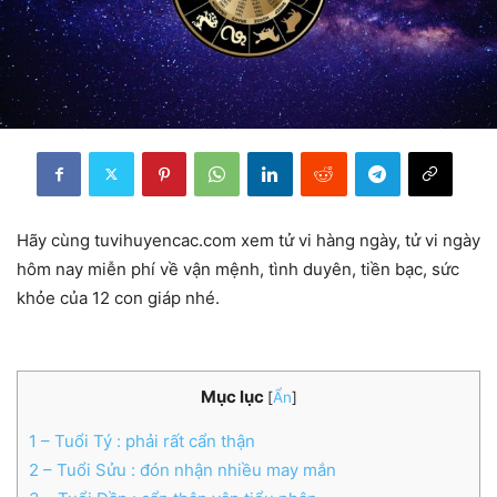
Hãy cùng tuvihuyencac.com xem tử vi hàng ngày, tử vi ngày
hôm nay miễn phí về vận mệnh, tình duyên, tiền bạc, sức
khỏe của 12 con giáp nhé.
Mục lục
[
Ẩn
]
1
– Tuổi Tý : phải rất cẩn thận
2
– Tuổi Sửu : đón nhận nhiều may mắn