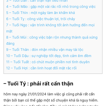
3
– Tuổi Dần : cẩn thận vận tiểu nhân
4
– Tuổi Mão : gặp một vài rắc rối nhỏ trong công việc
5
– Tuổi Thìn : một ngày làm ăn khấm khá
6
– Tuổi Tỵ : công việc thuận lợi, trôi chảy
7
– Tuổi Ngọ : vận trình không tốt ảnh hưởng đến mọi
mặt
8
– Tuổi Mùi : công việc bận rộn nhưng thành quả xứng
đáng
9
– Tuổi Thân : đón nhận nhiều vận may tài lộc
10
– Tuổi Dậu : sự nghiệp tốt đẹp, tình cảm êm đềm
11
– Tuổi Tuất : có chút muộn phiền nơi tình duyên
12
– Tuổi Hợi : cần linh hoạt đối mặt rắc rối
– Tuổi Tý : phải rất cẩn thận
hôm nay ngày 21/01/2024 làm việc gì cũng phải rất cẩn
thận bởi bạn có thể gặp một số chuyện khá là nguy hiểm.