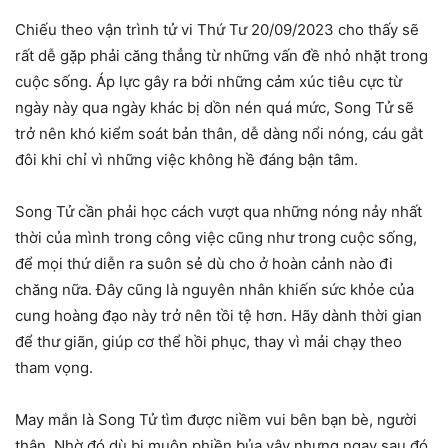
Chiếu theo vận trình tử vi Thứ Tư 20/09/2023 cho thấy sẽ
rất dễ gặp phải căng thẳng từ những vấn đề nhỏ nhặt trong
cuộc sống. Áp lực gây ra bởi những cảm xúc tiêu cực từ
ngày này qua ngày khác bị dồn nén quá mức, Song Tử sẽ
trở nên khó kiểm soát bản thân, dễ dàng nổi nóng, cáu gắt
đôi khi chỉ vì những việc không hề đáng bận tâm.
Song Tử cần phải học cách vượt qua những nóng nảy nhất
thời của mình trong công việc cũng như trong cuộc sống,
để mọi thứ diễn ra suôn sẻ dù cho ở hoàn cảnh nào đi
chăng nữa. Đây cũng là nguyên nhân khiến sức khỏe của
cung hoàng đạo này trở nên tồi tệ hơn. Hãy dành thời gian
để thư giãn, giúp cơ thể hồi phục, thay vì mải chạy theo
tham vọng.
May mắn là Song Tử tìm được niềm vui bên bạn bè, người
thân. Nhờ đó dù bị muộn phiền bủa vây nhưng ngay sau đó