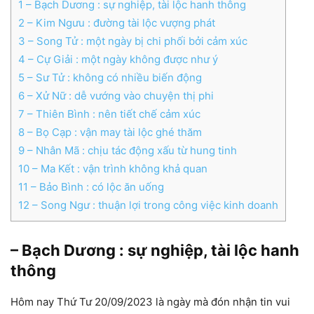
1
– Bạch Dương : sự nghiệp, tài lộc hanh thông
2
– Kim Ngưu : đường tài lộc vượng phát
3
– Song Tử : một ngày bị chi phối bởi cảm xúc
4
– Cự Giải : một ngày không được như ý
5
– Sư Tử : không có nhiều biến động
6
– Xử Nữ : dễ vướng vào chuyện thị phi
7
– Thiên Bình : nên tiết chế cảm xúc
8
– Bọ Cạp : vận may tài lộc ghé thăm
9
– Nhân Mã : chịu tác động xấu từ hung tinh
10
– Ma Kết : vận trình không khả quan
11
– Bảo Bình : có lộc ăn uống
12
– Song Ngư : thuận lợi trong công việc kinh doanh
– Bạch Dương : sự nghiệp, tài lộc hanh
thông
Hôm nay Thứ Tư 20/09/2023 là ngày mà đón nhận tin vui